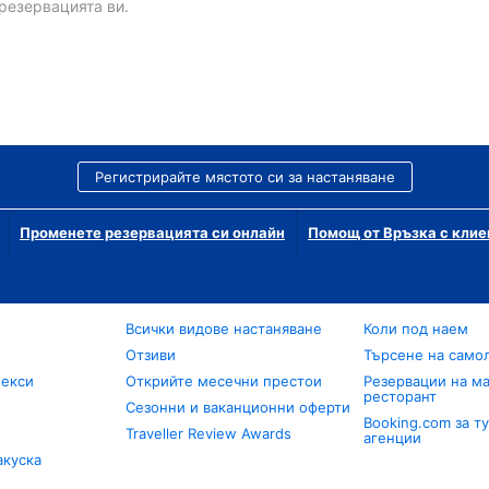
резервацията ви.
Регистрирайте мястото си за настаняване
Променете резервацията си онлайн
Помощ от Връзка с клие
Всички видове настаняване
Коли под наем
Отзиви
Търсене на само
лекси
Открийте месечни престои
Резервации на ма
ресторант
Сезонни и ваканционни оферти
Booking.com за т
Traveller Review Awards
агенции
акуска