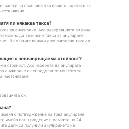
аняване и са посочени във вашите политики за
настаняване.
атя ли някаква такса?
акса за анулиране. Ако резервацията ви вече
възможно да възникне такса за анулиране.
ане. Ще платите всички допълнителни такси в
рвация с невъзвръщаема стойност?
ма стойност. Ако изберете да анулирате
за анулиране се определят от мястото за
а настаняване.
ервацията си.
рана?
м имейл с потвърждение на това анулиране.
ите имейл потвърждение в рамките на 24
рите дали са получили анулирането на