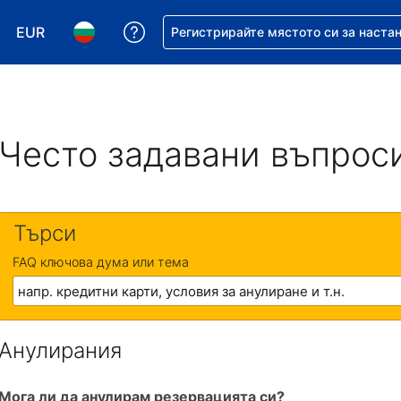
EUR
Помощ с резервацията ви
Регистрирайте мястото си за наста
Избор на валута. Избрана валута - Евро
Избор на език. Избран език - Български
Често задавани въпрос
Търси
FAQ ключова дума или тема
Анулирания
Мога ли да анулирам резервацията си?