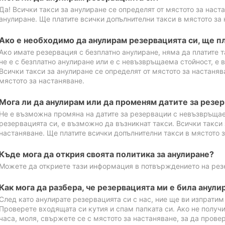
Да! Всички такси за анулиране се определят от мястото за наст
анулиране. Ще платите всички допълнителни такси в мястото за 
Ако е необходимо да анулирам резервацията си, ще пл
Ако имате резервация с безплатно анулиране, няма да платите т
не е с безплатно анулиране или е с невъзвръщаема стойност, е 
Всички такси за анулиране се определят от мястото за настаняв
мястото за настаняване.
Мога ли да анулирам или да променям датите за резе
Не е възможна промяна на датите за резервации с невъзвръщае
резервацията си, е възможно да възникнат такси. Всички такси 
настаняване. Ще платите всички допълнителни такси в мястото з
Къде мога да открия своята политика за анулиране?
Можете да откриете тази информация в потвърждението на рез
Как мога да разбера, че резервацията ми е била анули
След като анулирате резервацията си с нас, ние ще ви изпрати
Проверете входящата си кутия и спам папката си. Ако не получ
часа, моля, свържете се с мястото за настаняване, за да прове