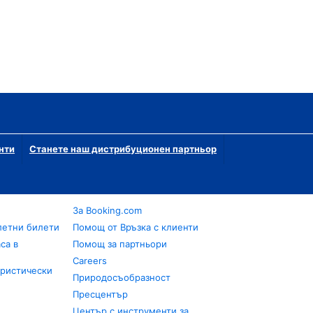
нти
Станете наш дистрибуционен партньор
За Booking.com
летни билети
Помощ от Връзка с клиенти
са в
Помощ за партньори
Careers
уристически
Природосъобразност
Пресцентър
Център с инструменти за