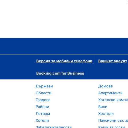
Версия за мобилни телефони
Вашият акаунт
Booking.com for Business
Държави
Домове
Области
Апартаменти
Градове
Хотелски комп
Райони
Вили
Летища
Хостели
Хотели
Пансиони със з
Забележителности
Къщи за гости