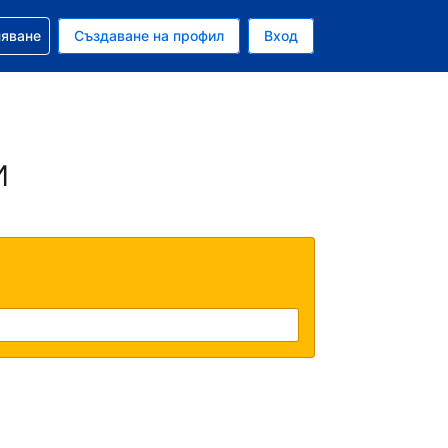
няване
Създаване на профил
Вход
и