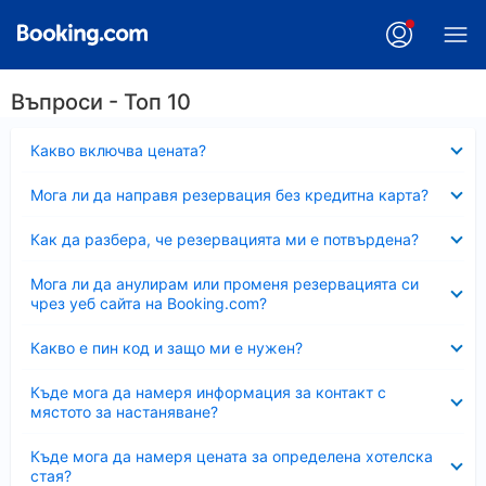
Въпроси - Топ 10
Свито
Какво включва цената?
Свито
Мога ли да направя резервация без кредитна карта?
Свито
Как да разбера, че резервацията ми е потвърдена?
Свито
Мога ли да анулирам или променя резервацията си
чрез уеб сайта на Booking.com?
Свито
Какво е пин код и защо ми е нужен?
Свито
Къде мога да намеря информация за контакт с
мястото за настаняване?
Свито
Къде мога да намеря цената за определена хотелска
стая?