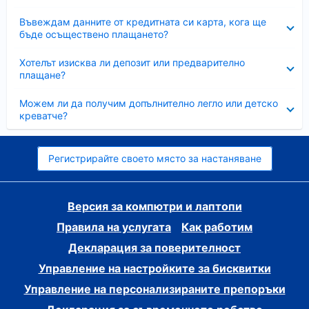
Свито
Въвеждам данните от кредитната си карта, кога ще
бъде осъществено плащането?
Свито
Хотелът изисква ли депозит или предварително
плащане?
Свито
Можем ли да получим допълнително легло или детско
креватче?
Регистрирайте своето място за настаняване
Версия за компютри и лаптопи
Правила на услугата
Как работим
Декларация за поверителност
Управление на настройките за бисквитки
Управление на персонализираните препоръки