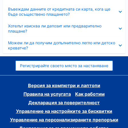
Свито
Въвеждам данните от кредитната си карта, кога ще
бъде осъществено плащането?
Свито
Хотелът изисква ли депозит или предварително
плащане?
Свито
Можем ли да получим допълнително легло или детско
креватче?
Регистрирайте своето място за настаняване
Версия за компютри и лаптопи
Правила на услугата
Как работим
Декларация за поверителност
Управление на настройките за бисквитки
Управление на персонализираните препоръки