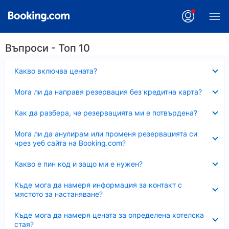
Въпроси - Топ 10
Свито
Какво включва цената?
Свито
Мога ли да направя резервация без кредитна карта?
Свито
Как да разбера, че резервацията ми е потвърдена?
Свито
Мога ли да анулирам или променя резервацията си
чрез уеб сайта на Booking.com?
Свито
Какво е пин код и защо ми е нужен?
Свито
Къде мога да намеря информация за контакт с
мястото за настаняване?
Свито
Къде мога да намеря цената за определена хотелска
стая?