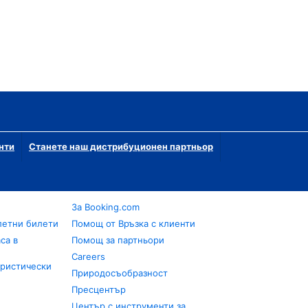
нти
Станете наш дистрибуционен партньор
За Booking.com
летни билети
Помощ от Връзка с клиенти
са в
Помощ за партньори
Careers
уристически
Природосъобразност
Пресцентър
Център с инструменти за