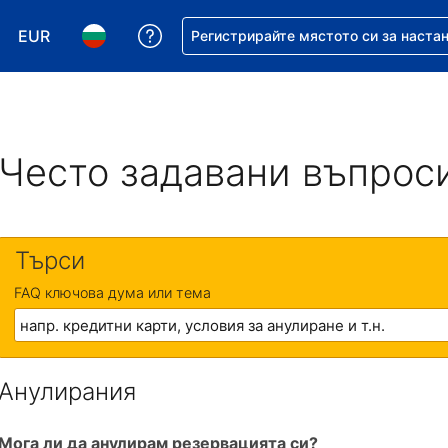
EUR
Помощ с резервацията ви
Регистрирайте мястото си за наста
Избор на валута. Избрана валута - Евро
Избор на език. Избран език - Български
Често задавани въпрос
Търси
FAQ ключова дума или тема
Анулирания
Мога ли да анулирам резервацията си?