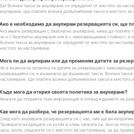
Да! Всички такси за анулиране се определят от мястото за наст
анулиране. Ще платите всички допълнителни такси в мястото за 
Ако е необходимо да анулирам резервацията си, ще пл
Ако имате резервация с безплатно анулиране, няма да платите т
не е с безплатно анулиране или е с невъзвръщаема стойност, е 
Всички такси за анулиране се определят от мястото за настаняв
мястото за настаняване.
Мога ли да анулирам или да променям датите за резе
Не е възможна промяна на датите за резервации с невъзвръщае
резервацията си, е възможно да възникнат такси. Всички такси 
настаняване. Ще платите всички допълнителни такси в мястото з
Къде мога да открия своята политика за анулиране?
Можете да откриете тази информация в потвърждението на рез
Как мога да разбера, че резервацията ми е била анули
След като анулирате резервацията си с нас, ние ще ви изпрати
Проверете входящата си кутия и спам папката си. Ако не получ
часа, моля, свържете се с мястото за настаняване, за да прове