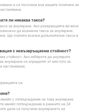
аняване и са посочени във вашите политики за
настаняване.
атя ли някаква такса?
акса за анулиране. Ако резервацията ви вече
възможно да възникне такса за анулиране.
ане. Ще платите всички допълнителни такси в
рвация с невъзвръщаема стойност?
ма стойност. Ако изберете да анулирате
за анулиране се определят от мястото за
а настаняване.
ервацията си.
рана?
м имейл с потвърждение на това анулиране.
ите имейл потвърждение в рамките на 24
рите дали са получили анулирането на