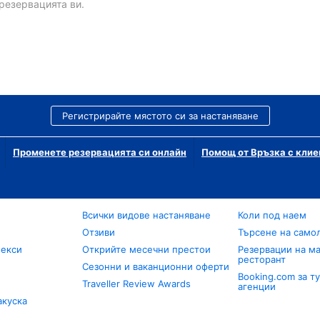
резервацията ви.
Регистрирайте мястото си за настаняване
Променете резервацията си онлайн
Помощ от Връзка с клие
Всички видове настаняване
Коли под наем
Отзиви
Търсене на само
лекси
Открийте месечни престои
Резервации на ма
ресторант
Сезонни и ваканционни оферти
Booking.com за т
Traveller Review Awards
агенции
акуска