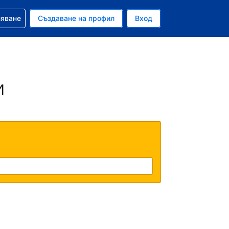
няване
Създаване на профил
Вход
и