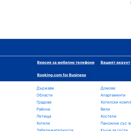
Версия за мобилни телефони
Вашият акаунт
Booking.com for Business
Държави
Домове
Области
Апартаменти
Градове
Хотелски комп
Райони
Вили
Летища
Хостели
Хотели
Пансиони със з
Забележителности
Къщи за гости