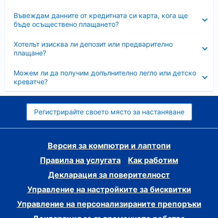
Свито
Въвеждам данните от кредитната си карта, кога ще
бъде осъществено плащането?
Свито
Хотелът изисква ли депозит или предварително
плащане?
Свито
Можем ли да получим допълнително легло или детско
креватче?
Регистрирайте своето място за настаняване
Версия за компютри и лаптопи
Правила на услугата
Как работим
Декларация за поверителност
Управление на настройките за бисквитки
Управление на персонализираните препоръки