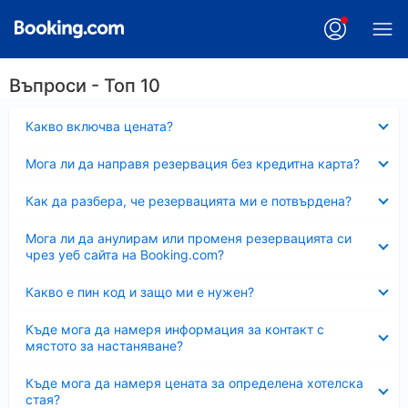
Въпроси - Топ 10
Свито
Какво включва цената?
Свито
Мога ли да направя резервация без кредитна карта?
Свито
Как да разбера, че резервацията ми е потвърдена?
Свито
Мога ли да анулирам или променя резервацията си
чрез уеб сайта на Booking.com?
Свито
Какво е пин код и защо ми е нужен?
Свито
Къде мога да намеря информация за контакт с
мястото за настаняване?
Свито
Къде мога да намеря цената за определена хотелска
стая?