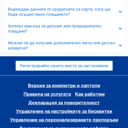
Свито
Въвеждам данните от кредитната си карта, кога ще
бъде осъществено плащането?
Свито
Хотелът изисква ли депозит или предварително
плащане?
Свито
Можем ли да получим допълнително легло или детско
креватче?
Регистрирайте своето място за настаняване
Версия за компютри и лаптопи
Правила на услугата
Как работим
Декларация за поверителност
Управление на настройките за бисквитки
Управление на персонализираните препоръки