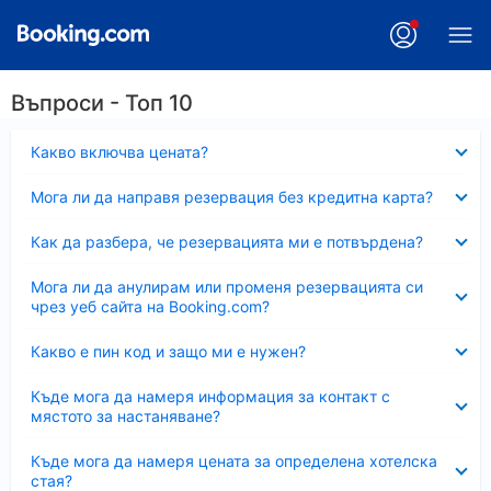
Въпроси - Топ 10
Свито
Какво включва цената?
Свито
Мога ли да направя резервация без кредитна карта?
Свито
Как да разбера, че резервацията ми е потвърдена?
Свито
Мога ли да анулирам или променя резервацията си
чрез уеб сайта на Booking.com?
Свито
Какво е пин код и защо ми е нужен?
Свито
Къде мога да намеря информация за контакт с
мястото за настаняване?
Свито
Къде мога да намеря цената за определена хотелска
стая?