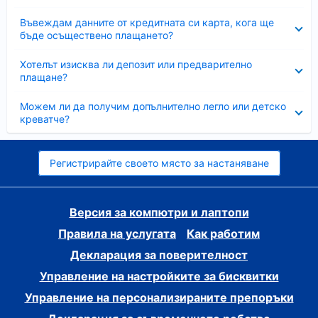
Свито
Въвеждам данните от кредитната си карта, кога ще
бъде осъществено плащането?
Свито
Хотелът изисква ли депозит или предварително
плащане?
Свито
Можем ли да получим допълнително легло или детско
креватче?
Регистрирайте своето място за настаняване
Версия за компютри и лаптопи
Правила на услугата
Как работим
Декларация за поверителност
Управление на настройките за бисквитки
Управление на персонализираните препоръки