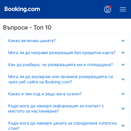
Въпроси - Топ 10
Свито
Какво включва цената?
Свито
Мога ли да направя резервация без кредитна карта?
Свито
Как да разбера, че резервацията ми е потвърдена?
Свито
Мога ли да анулирам или променя резервацията си
чрез уеб сайта на Booking.com?
Свито
Какво е пин код и защо ми е нужен?
Свито
Къде мога да намеря информация за контакт с
мястото за настаняване?
Свито
Къде мога да намеря цената за определена хотелска
стая?