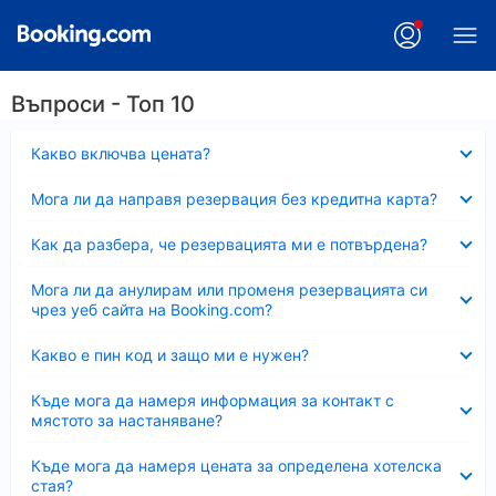
Въпроси - Топ 10
Свито
Какво включва цената?
Свито
Мога ли да направя резервация без кредитна карта?
Свито
Как да разбера, че резервацията ми е потвърдена?
Свито
Мога ли да анулирам или променя резервацията си
чрез уеб сайта на Booking.com?
Свито
Какво е пин код и защо ми е нужен?
Свито
Къде мога да намеря информация за контакт с
мястото за настаняване?
Свито
Къде мога да намеря цената за определена хотелска
стая?