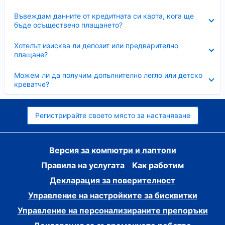
Свито
Въвеждам данните от кредитната си карта, кога ще
бъде осъществено плащането?
Свито
Хотелът изисква ли депозит или предварително
плащане?
Свито
Можем ли да получим допълнително легло или детско
креватче?
Регистрирайте своето място за настаняване
Версия за компютри и лаптопи
Правила на услугата
Как работим
Декларация за поверителност
Управление на настройките за бисквитки
Управление на персонализираните препоръки