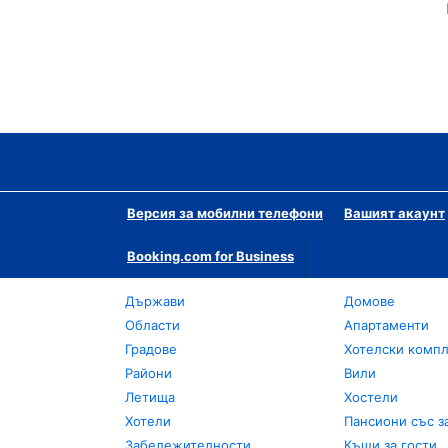
Версия за мобилни телефони
Вашият акаунт
Booking.com for Business
Държави
Домове
Области
Апартаменти
Градове
Хотелски комп
Райони
Вили
Летища
Хостели
Хотели
Пансиони със з
Забележителности
Къщи за гости