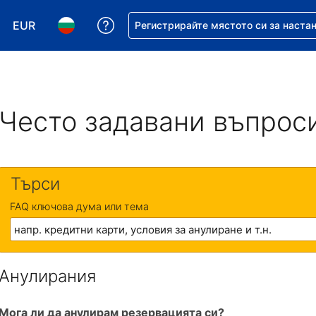
EUR
Помощ с резервацията ви
Регистрирайте мястото си за наста
Избор на валута. Избрана валута - Евро
Избор на език. Избран език - Български
Често задавани въпрос
Търси
FAQ ключова дума или тема
Анулирания
Мога ли да анулирам резервацията си?