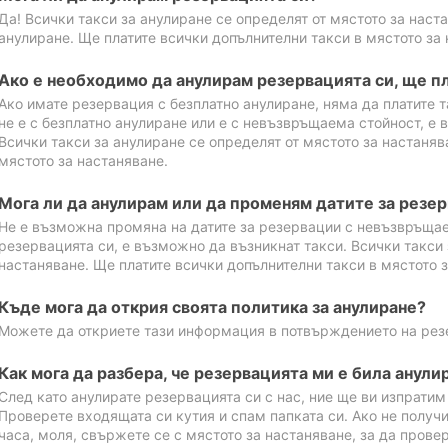
Да! Всички такси за анулиране се определят от мястото за наст
анулиране. Ще платите всички допълнителни такси в мястото за 
Ако е необходимо да анулирам резервацията си, ще пл
Ако имате резервация с безплатно анулиране, няма да платите т
не е с безплатно анулиране или е с невъзвръщаема стойност, е 
Всички такси за анулиране се определят от мястото за настаняв
мястото за настаняване.
Мога ли да анулирам или да променям датите за резе
Не е възможна промяна на датите за резервации с невъзвръщае
резервацията си, е възможно да възникнат такси. Всички такси 
настаняване. Ще платите всички допълнителни такси в мястото з
Къде мога да открия своята политика за анулиране?
Можете да откриете тази информация в потвърждението на рез
Как мога да разбера, че резервацията ми е била анули
След като анулирате резервацията си с нас, ние ще ви изпрати
Проверете входящата си кутия и спам папката си. Ако не получ
часа, моля, свържете се с мястото за настаняване, за да прове