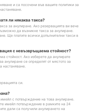
аняване и са посочени във вашите политики за
настаняване.
атя ли някаква такса?
акса за анулиране. Ако резервацията ви вече
възможно да възникне такса за анулиране.
ане. Ще платите всички допълнителни такси в
рвация с невъзвръщаема стойност?
ма стойност. Ако изберете да анулирате
за анулиране се определят от мястото за
а настаняване.
ервацията си.
рана?
м имейл с потвърждение на това анулиране.
ите имейл потвърждение в рамките на 24
рите дали са получили анулирането на