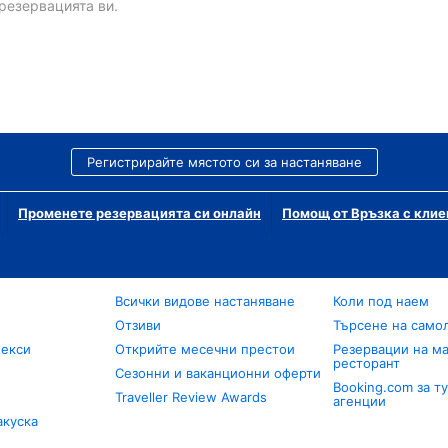
резервацията ви.
Регистрирайте мястото си за настаняване
Променете резервацията си онлайн
Помощ от Връзка с клие
Всички видове настаняване
Коли под наем
Отзиви
Търсене на само
лекси
Открийте месечни престои
Резервации на ма
ресторант
Сезонни и ваканционни оферти
Booking.com за т
Traveller Review Awards
агенции
акуска