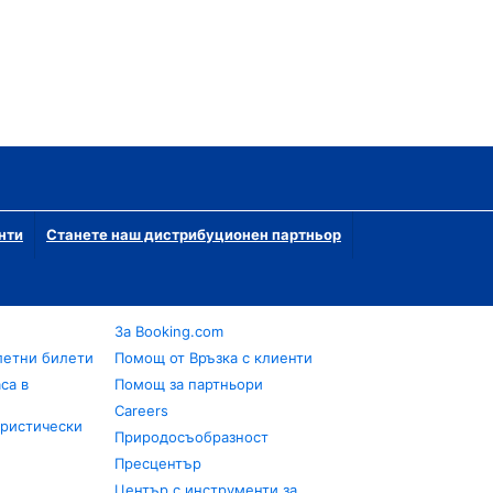
нти
Станете наш дистрибуционен партньор
За Booking.com
летни билети
Помощ от Връзка с клиенти
са в
Помощ за партньори
Careers
уристически
Природосъобразност
Пресцентър
Център с инструменти за