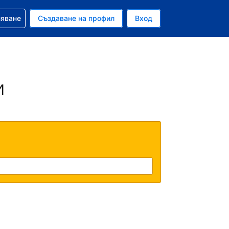
няване
Създаване на профил
Вход
и