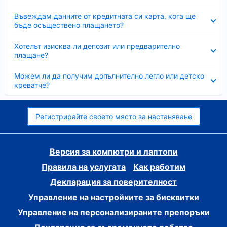
Свито
Въвеждам данните от кредитната си карта, кога ще
бъде осъществено плащането?
Свито
Хотелът изисква ли депозит или предварително
плащане?
Свито
Можем ли да получим допълнително легло или детско
креватче?
Регистрирайте своето място за настаняване
Версия за компютри и лаптопи
Правила на услугата
Как работим
Декларация за поверителност
Управление на настройките за бисквитки
Управление на персонализираните препоръки