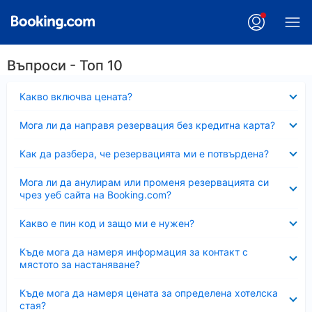
Въпроси - Топ 10
Свито
Какво включва цената?
Свито
Мога ли да направя резервация без кредитна карта?
Свито
Как да разбера, че резервацията ми е потвърдена?
Свито
Мога ли да анулирам или променя резервацията си
чрез уеб сайта на Booking.com?
Свито
Какво е пин код и защо ми е нужен?
Свито
Къде мога да намеря информация за контакт с
мястото за настаняване?
Свито
Къде мога да намеря цената за определена хотелска
стая?