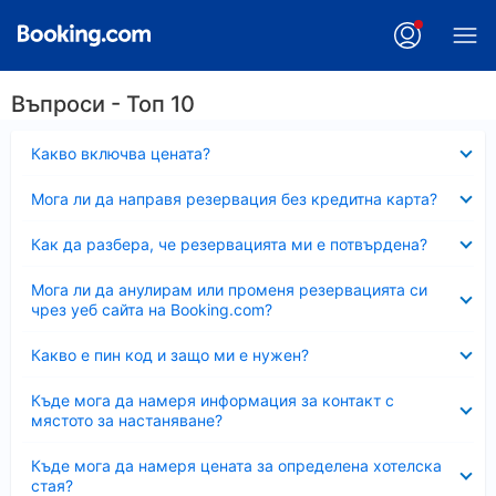
Въпроси - Топ 10
Свито
Какво включва цената?
Свито
Мога ли да направя резервация без кредитна карта?
Свито
Как да разбера, че резервацията ми е потвърдена?
Свито
Мога ли да анулирам или променя резервацията си
чрез уеб сайта на Booking.com?
Свито
Какво е пин код и защо ми е нужен?
Свито
Къде мога да намеря информация за контакт с
мястото за настаняване?
Свито
Къде мога да намеря цената за определена хотелска
стая?