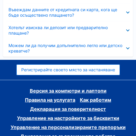
Свито
Въвеждам данните от кредитната си карта, кога ще
бъде осъществено плащането?
Свито
Хотелът изисква ли депозит или предварително
плащане?
Свито
Можем ли да получим допълнително легло или детско
креватче?
Регистрирайте своето място за настаняване
Версия за компютри и лаптопи
Правила на услугата
Как работим
Декларация за поверителност
Управление на настройките за бисквитки
Управление на персонализираните препоръки