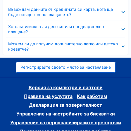
Свито
Въвеждам данните от кредитната си карта, кога ще
бъде осъществено плащането?
Свито
Хотелът изисква ли депозит или предварително
плащане?
Свито
Можем ли да получим допълнително легло или детско
креватче?
Регистрирайте своето място за настаняване
Версия за компютри и лаптопи
Правила на услугата
Как работим
Декларация за поверителност
Управление на настройките за бисквитки
Управление на персонализираните препоръки