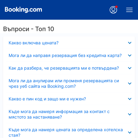
Въпроси - Топ 10
Свито
Какво включва цената?
Свито
Мога ли да направя резервация без кредитна карта?
Свито
Как да разбера, че резервацията ми е потвърдена?
Свито
Мога ли да анулирам или променя резервацията си
чрез уеб сайта на Booking.com?
Свито
Какво е пин код и защо ми е нужен?
Свито
Къде мога да намеря информация за контакт с
мястото за настаняване?
Свито
Къде мога да намеря цената за определена хотелска
стая?