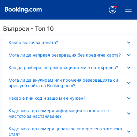
Въпроси - Топ 10
Свито
Какво включва цената?
Свито
Мога ли да направя резервация без кредитна карта?
Свито
Как да разбера, че резервацията ми е потвърдена?
Свито
Мога ли да анулирам или променя резервацията си
чрез уеб сайта на Booking.com?
Свито
Какво е пин код и защо ми е нужен?
Свито
Къде мога да намеря информация за контакт с
мястото за настаняване?
Свито
Къде мога да намеря цената за определена хотелска
стая?