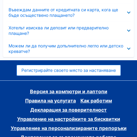
Свито
Въвеждам данните от кредитната си карта, кога ще
бъде осъществено плащането?
Свито
Хотелът изисква ли депозит или предварително
плащане?
Свито
Можем ли да получим допълнително легло или детско
креватче?
Регистрирайте своето място за настаняване
Версия за компютри и лаптопи
Правила на услугата
Как работим
Декларация за поверителност
Управление на настройките за бисквитки
Управление на персонализираните препоръки