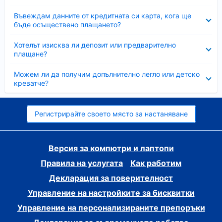
Свито
Въвеждам данните от кредитната си карта, кога ще
бъде осъществено плащането?
Свито
Хотелът изисква ли депозит или предварително
плащане?
Свито
Можем ли да получим допълнително легло или детско
креватче?
Регистрирайте своето място за настаняване
Версия за компютри и лаптопи
Правила на услугата
Как работим
Декларация за поверителност
Управление на настройките за бисквитки
Управление на персонализираните препоръки