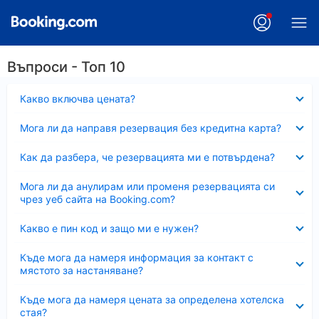
Въпроси - Топ 10
Свито
Какво включва цената?
Свито
Мога ли да направя резервация без кредитна карта?
Свито
Как да разбера, че резервацията ми е потвърдена?
Свито
Мога ли да анулирам или променя резервацията си
чрез уеб сайта на Booking.com?
Свито
Какво е пин код и защо ми е нужен?
Свито
Къде мога да намеря информация за контакт с
мястото за настаняване?
Свито
Къде мога да намеря цената за определена хотелска
стая?