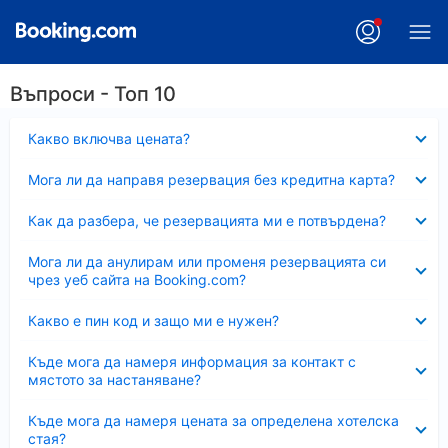
Въпроси - Топ 10
Свито
Какво включва цената?
Свито
Мога ли да направя резервация без кредитна карта?
Свито
Как да разбера, че резервацията ми е потвърдена?
Свито
Мога ли да анулирам или променя резервацията си
чрез уеб сайта на Booking.com?
Свито
Какво е пин код и защо ми е нужен?
Свито
Къде мога да намеря информация за контакт с
мястото за настаняване?
Свито
Къде мога да намеря цената за определена хотелска
стая?