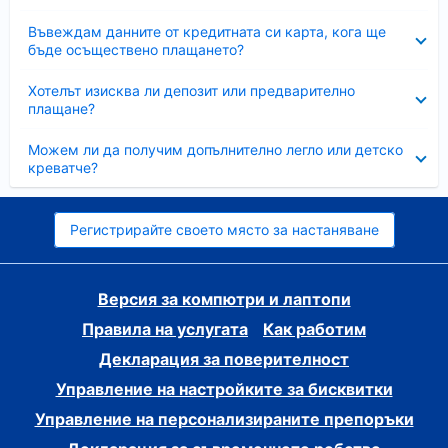
Свито
Въвеждам данните от кредитната си карта, кога ще
бъде осъществено плащането?
Свито
Хотелът изисква ли депозит или предварително
плащане?
Свито
Можем ли да получим допълнително легло или детско
креватче?
Регистрирайте своето място за настаняване
Версия за компютри и лаптопи
Правила на услугата
Как работим
Декларация за поверителност
Управление на настройките за бисквитки
Управление на персонализираните препоръки