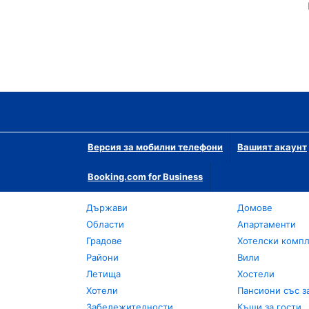
Версия за мобилни телефони
Вашият акаунт
Booking.com for Business
Държави
Домове
Области
Апартаменти
Градове
Хотелски комп
Райони
Вили
Летища
Хостели
Хотели
Пансиони със з
Забележителности
Къщи за гости