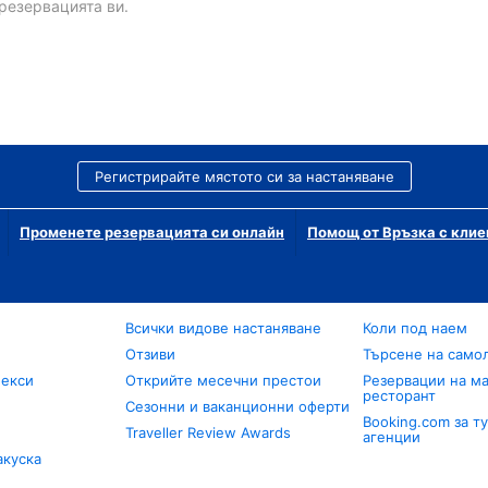
резервацията ви.
Регистрирайте мястото си за настаняване
Променете резервацията си онлайн
Помощ от Връзка с клие
Всички видове настаняване
Коли под наем
Отзиви
Търсене на само
лекси
Открийте месечни престои
Резервации на ма
ресторант
Сезонни и ваканционни оферти
Booking.com за т
Traveller Review Awards
агенции
акуска