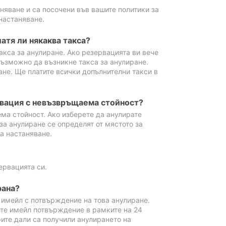
аняване и са посочени във вашите политики за
настаняване.
атя ли някаква такса?
акса за анулиране. Ако резервацията ви вече
възможно да възникне такса за анулиране.
ане. Ще платите всички допълнителни такси в
рвация с невъзвръщаема стойност?
ма стойност. Ако изберете да анулирате
за анулиране се определят от мястото за
а настаняване.
ервацията си.
рана?
м имейл с потвърждение на това анулиране.
ите имейл потвърждение в рамките на 24
рите дали са получили анулирането на