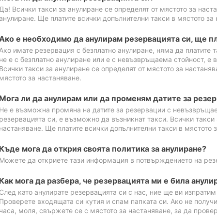
Да! Всички такси за анулиране се определят от мястото за наст
анулиране. Ще платите всички допълнителни такси в мястото за 
Ако е необходимо да анулирам резервацията си, ще пл
Ако имате резервация с безплатно анулиране, няма да платите т
не е с безплатно анулиране или е с невъзвръщаема стойност, е 
Всички такси за анулиране се определят от мястото за настаняв
мястото за настаняване.
Мога ли да анулирам или да променям датите за резе
Не е възможна промяна на датите за резервации с невъзвръщае
резервацията си, е възможно да възникнат такси. Всички такси 
настаняване. Ще платите всички допълнителни такси в мястото з
Къде мога да открия своята политика за анулиране?
Можете да откриете тази информация в потвърждението на рез
Как мога да разбера, че резервацията ми е била анули
След като анулирате резервацията си с нас, ние ще ви изпрати
Проверете входящата си кутия и спам папката си. Ако не получ
часа, моля, свържете се с мястото за настаняване, за да прове