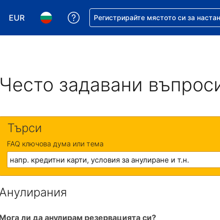
EUR
Помощ с резервацията ви
Регистрирайте мястото си за наста
Избор на валута. Избрана валута - Евро
Избор на език. Избран език - Български
Често задавани въпрос
Търси
FAQ ключова дума или тема
Анулирания
Мога ли да анулирам резервацията си?