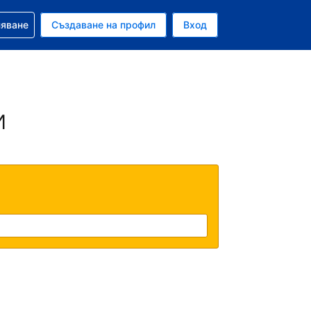
няване
Създаване на профил
Вход
и