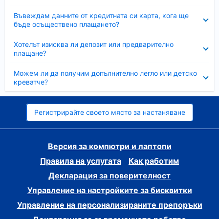
Свито
Въвеждам данните от кредитната си карта, кога ще
бъде осъществено плащането?
Свито
Хотелът изисква ли депозит или предварително
плащане?
Свито
Можем ли да получим допълнително легло или детско
креватче?
Регистрирайте своето място за настаняване
Версия за компютри и лаптопи
Правила на услугата
Как работим
Декларация за поверителност
Управление на настройките за бисквитки
Управление на персонализираните препоръки