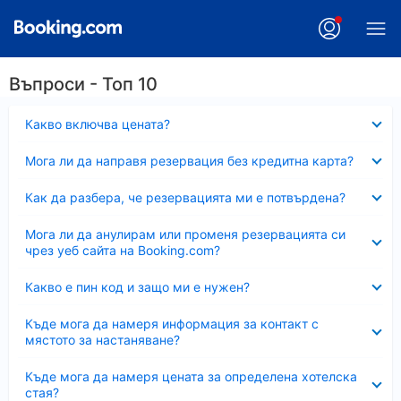
Въпроси - Топ 10
Свито
Какво включва цената?
Свито
Мога ли да направя резервация без кредитна карта?
Свито
Как да разбера, че резервацията ми е потвърдена?
Свито
Мога ли да анулирам или променя резервацията си
чрез уеб сайта на Booking.com?
Свито
Какво е пин код и защо ми е нужен?
Свито
Къде мога да намеря информация за контакт с
мястото за настаняване?
Свито
Къде мога да намеря цената за определена хотелска
стая?