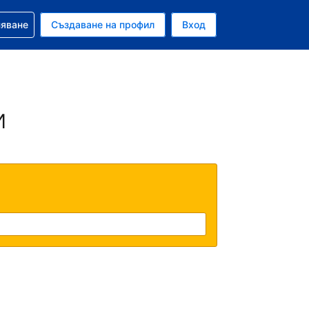
няване
Създаване на профил
Вход
ар
и