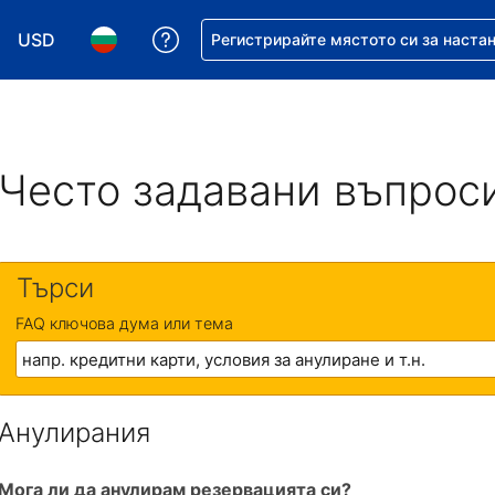
USD
Помощ с резервацията ви
Регистрирайте мястото си за наста
Избор на валута. Избрана валута - Американски дол
Избор на език. Избран език - Български
Често задавани въпрос
Търси
FAQ ключова дума или тема
Анулирания
Мога ли да анулирам резервацията си?