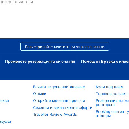
резервацията ви.
Регистрирайте мястото си за настаняване
Променете резервацията си онлайн
Помощ от Връзка с клие
Всички видове настаняване
Коли под наем
Отзиви
Търсене на само
лекси
Открийте месечни престои
Резервации на ма
ресторант
Сезонни и ваканционни оферти
Booking.com за т
Traveller Review Awards
агенции
акуска