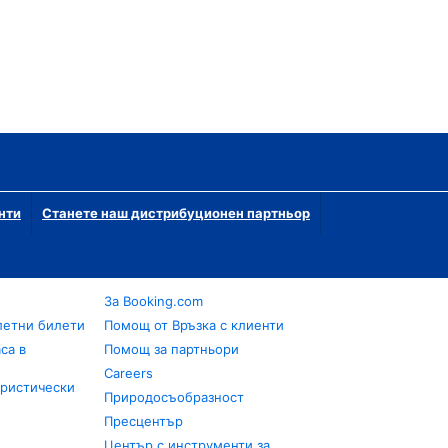
нти
Станете наш дистрибуционен партньор
За Booking.com
летни билети
Помощ от Връзка с клиенти
са в
Помощ за партньори
Careers
уристически
Природосъобразност
Пресцентър
Център с инструменти за