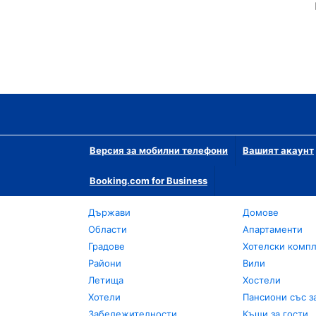
Версия за мобилни телефони
Вашият акаунт
Booking.com for Business
Държави
Домове
Области
Апартаменти
Градове
Хотелски комп
Райони
Вили
Летища
Хостели
Хотели
Пансиони със з
Забележителности
Къщи за гости