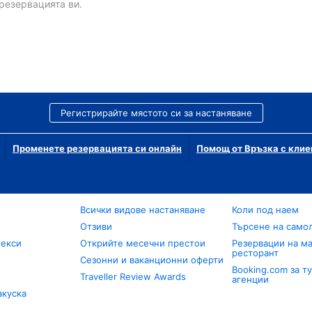
резервацията ви.
Регистрирайте мястото си за настаняване
Променете резервацията си онлайн
Помощ от Връзка с клие
Всички видове настаняване
Коли под наем
Отзиви
Търсене на само
лекси
Открийте месечни престои
Резервации на ма
ресторант
Сезонни и ваканционни оферти
Booking.com за т
Traveller Review Awards
агенции
акуска