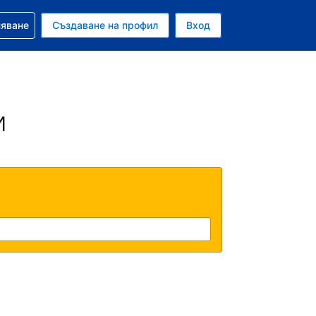
няване
Създаване на профил
Вход
ар
и