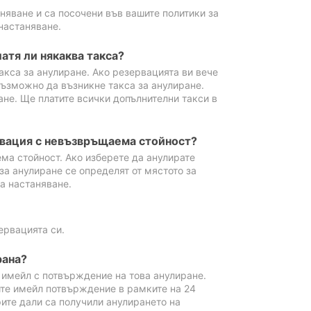
аняване и са посочени във вашите политики за
настаняване.
атя ли някаква такса?
акса за анулиране. Ако резервацията ви вече
възможно да възникне такса за анулиране.
ане. Ще платите всички допълнителни такси в
рвация с невъзвръщаема стойност?
ма стойност. Ако изберете да анулирате
за анулиране се определят от мястото за
а настаняване.
ервацията си.
рана?
м имейл с потвърждение на това анулиране.
ите имейл потвърждение в рамките на 24
рите дали са получили анулирането на