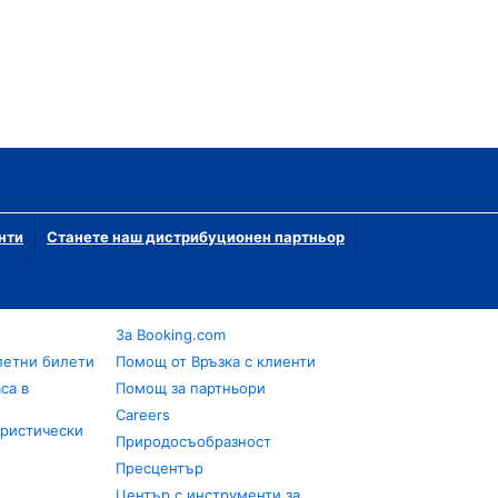
нти
Станете наш дистрибуционен партньор
За Booking.com
летни билети
Помощ от Връзка с клиенти
са в
Помощ за партньори
Careers
уристически
Природосъобразност
Пресцентър
Център с инструменти за