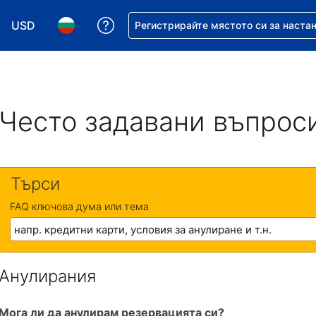
USD
Помощ с резервацията ви
Регистрирайте мястото си за наста
Избор на валута. Избрана валута - Американски дол
Избор на език. Избран език - Български
Често задавани въпрос
Търси
FAQ ключова дума или тема
Анулирания
Мога ли да анулирам резервацията си?