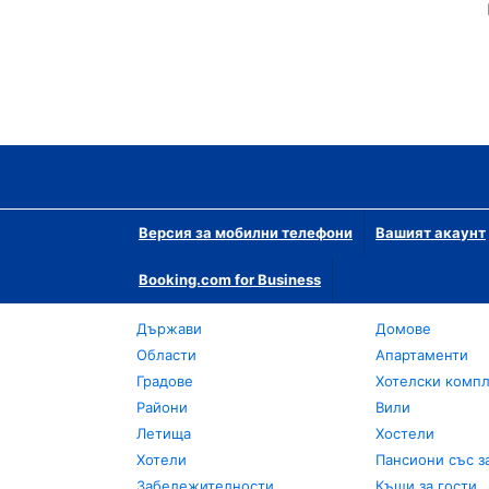
Версия за мобилни телефони
Вашият акаунт
Booking.com for Business
Държави
Домове
Области
Апартаменти
Градове
Хотелски комп
Райони
Вили
Летища
Хостели
Хотели
Пансиони със з
Забележителности
Къщи за гости