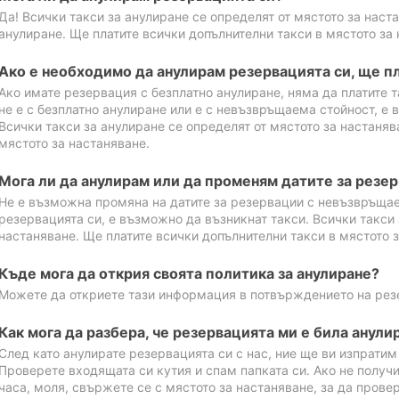
Да! Всички такси за анулиране се определят от мястото за наст
анулиране. Ще платите всички допълнителни такси в мястото за 
Ако е необходимо да анулирам резервацията си, ще пл
Ако имате резервация с безплатно анулиране, няма да платите т
не е с безплатно анулиране или е с невъзвръщаема стойност, е 
Всички такси за анулиране се определят от мястото за настаняв
мястото за настаняване.
Мога ли да анулирам или да променям датите за резе
Не е възможна промяна на датите за резервации с невъзвръщае
резервацията си, е възможно да възникнат такси. Всички такси 
настаняване. Ще платите всички допълнителни такси в мястото з
Къде мога да открия своята политика за анулиране?
Можете да откриете тази информация в потвърждението на рез
Как мога да разбера, че резервацията ми е била анули
След като анулирате резервацията си с нас, ние ще ви изпрати
Проверете входящата си кутия и спам папката си. Ако не получ
часа, моля, свържете се с мястото за настаняване, за да прове