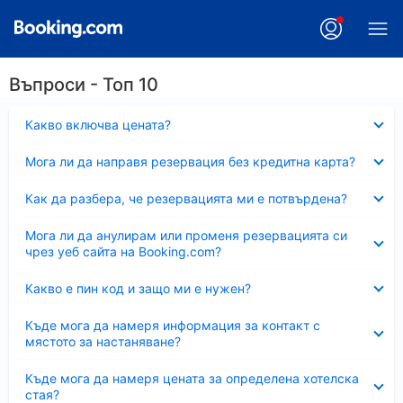
Въпроси - Топ 10
Свито
Какво включва цената?
Свито
Мога ли да направя резервация без кредитна карта?
Свито
Как да разбера, че резервацията ми е потвърдена?
Свито
Мога ли да анулирам или променя резервацията си
чрез уеб сайта на Booking.com?
Свито
Какво е пин код и защо ми е нужен?
Свито
Къде мога да намеря информация за контакт с
мястото за настаняване?
Свито
Къде мога да намеря цената за определена хотелска
стая?