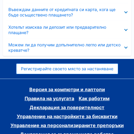
Свито
Въвеждам данните от кредитната си карта, кога ще
бъде осъществено плащането?
Свито
Хотелът изисква ли депозит или предварително
плащане?
Свито
Можем ли да получим допълнително легло или детско
креватче?
Регистрирайте своето място за настаняване
Версия за компютри и лаптопи
Правила на услугата
Как работим
Декларация за поверителност
Управление на настройките за бисквитки
Управление на персонализираните препоръки