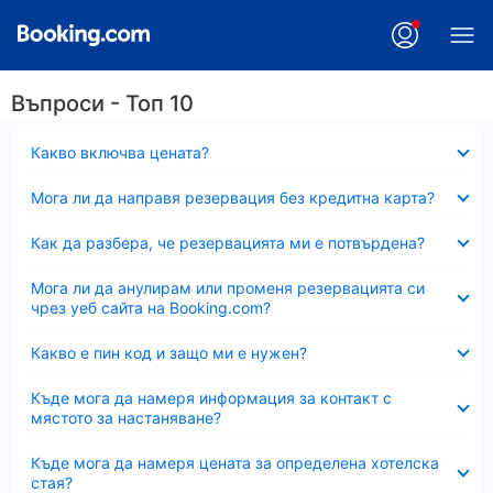
Въпроси - Топ 10
Свито
Какво включва цената?
Свито
Мога ли да направя резервация без кредитна карта?
Свито
Как да разбера, че резервацията ми е потвърдена?
Свито
Мога ли да анулирам или променя резервацията си
чрез уеб сайта на Booking.com?
Свито
Какво е пин код и защо ми е нужен?
Свито
Къде мога да намеря информация за контакт с
мястото за настаняване?
Свито
Къде мога да намеря цената за определена хотелска
стая?