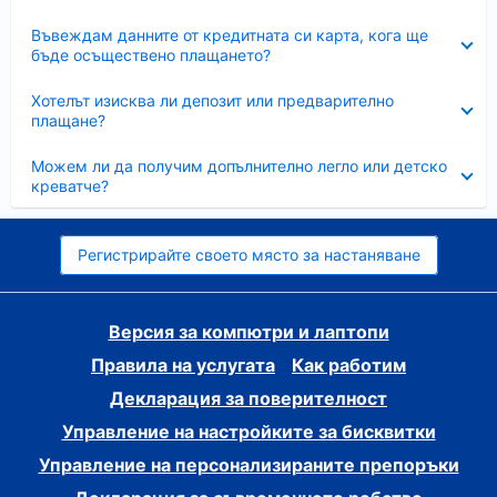
Свито
Въвеждам данните от кредитната си карта, кога ще
бъде осъществено плащането?
Свито
Хотелът изисква ли депозит или предварително
плащане?
Свито
Можем ли да получим допълнително легло или детско
креватче?
Регистрирайте своето място за настаняване
Версия за компютри и лаптопи
Правила на услугата
Как работим
Декларация за поверителност
Управление на настройките за бисквитки
Управление на персонализираните препоръки