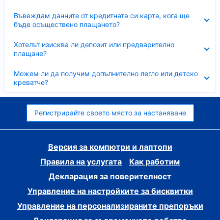
Свито
Въвеждам данните от кредитната си карта, кога ще
бъде осъществено плащането?
Свито
Хотелът изисква ли депозит или предварително
плащане?
Свито
Можем ли да получим допълнително легло или детско
креватче?
Регистрирайте своето място за настаняване
Версия за компютри и лаптопи
Правила на услугата
Как работим
Декларация за поверителност
Управление на настройките за бисквитки
Управление на персонализираните препоръки