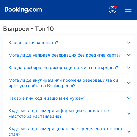
Въпроси - Топ 10
Свито
Какво включва цената?
Свито
Мога ли да направя резервация без кредитна карта?
Свито
Как да разбера, че резервацията ми е потвърдена?
Свито
Мога ли да анулирам или променя резервацията си
чрез уеб сайта на Booking.com?
Свито
Какво е пин код и защо ми е нужен?
Свито
Къде мога да намеря информация за контакт с
мястото за настаняване?
Свито
Къде мога да намеря цената за определена хотелска
стая?