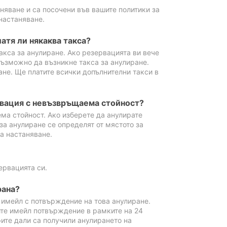
аняване и са посочени във вашите политики за
настаняване.
атя ли някаква такса?
акса за анулиране. Ако резервацията ви вече
възможно да възникне такса за анулиране.
ане. Ще платите всички допълнителни такси в
рвация с невъзвръщаема стойност?
ма стойност. Ако изберете да анулирате
за анулиране се определят от мястото за
а настаняване.
ервацията си.
рана?
м имейл с потвърждение на това анулиране.
ите имейл потвърждение в рамките на 24
рите дали са получили анулирането на