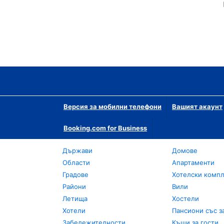
Версия за мобилни телефони
Вашият акаунт
Booking.com for Business
Държави
Домове
Области
Апартаменти
Градове
Хотелски комп
Райони
Вили
Летища
Хостели
Хотели
Пансиони със з
Забележителности
Къщи за гости