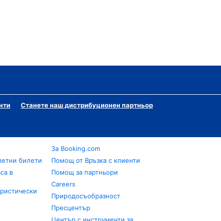
нти
Станете наш дистрибуционен партньор
За Booking.com
летни билети
Помощ от Връзка с клиенти
са в
Помощ за партньори
Careers
уристически
Природосъобразност
Пресцентър
Център с инструменти за