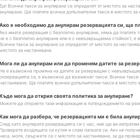
Да! Всички такси за анулиране се определят от мястото за наст
анулиране. Ще платите всички допълнителни такси в мястото за 
Ако е необходимо да анулирам резервацията си, ще пл
Ако имате резервация с безплатно анулиране, няма да платите т
не е с безплатно анулиране или е с невъзвръщаема стойност, е 
Всички такси за анулиране се определят от мястото за настаняв
мястото за настаняване.
Мога ли да анулирам или да променям датите за резе
Не е възможна промяна на датите за резервации с невъзвръщае
резервацията си, е възможно да възникнат такси. Всички такси 
настаняване. Ще платите всички допълнителни такси в мястото з
Къде мога да открия своята политика за анулиране?
Можете да откриете тази информация в потвърждението на рез
Как мога да разбера, че резервацията ми е била анули
След като анулирате резервацията си с нас, ние ще ви изпрати
Проверете входящата си кутия и спам папката си. Ако не получ
часа, моля, свържете се с мястото за настаняване, за да прове