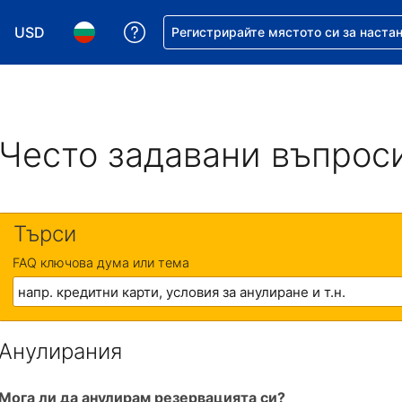
USD
Помощ с резервацията ви
Регистрирайте мястото си за наста
Избор на валута. Избрана валута - Американски дол
Избор на език. Избран език - Български
Често задавани въпрос
Търси
FAQ ключова дума или тема
Анулирания
Мога ли да анулирам резервацията си?