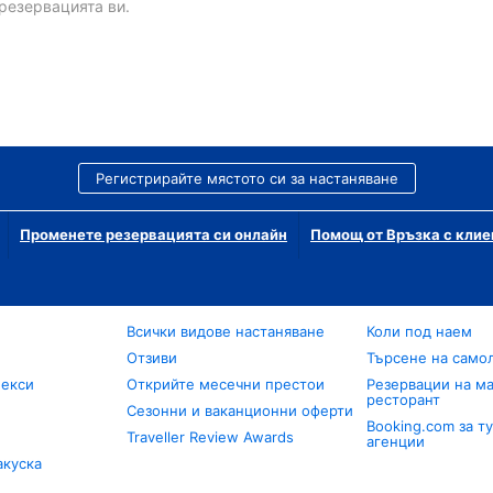
резервацията ви.
Регистрирайте мястото си за настаняване
Променете резервацията си онлайн
Помощ от Връзка с клие
Всички видове настаняване
Коли под наем
Отзиви
Търсене на само
лекси
Открийте месечни престои
Резервации на ма
ресторант
Сезонни и ваканционни оферти
Booking.com за т
Traveller Review Awards
агенции
акуска