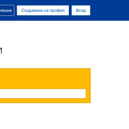
няване
Създаване на профил
Вход
ар
и