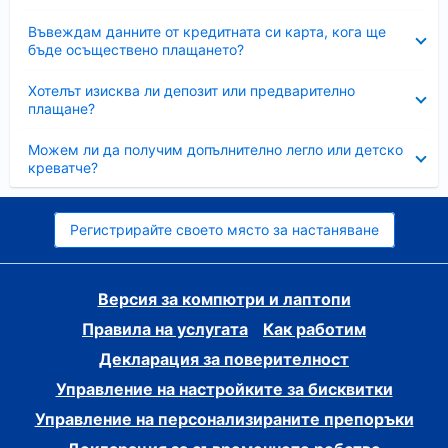
Свито
Въвеждам данните от кредитната си карта, кога ще
бъде осъществено плащането?
Свито
Хотелът изисква ли депозит или предварително
плащане?
Свито
Можем ли да получим допълнително легло или детско
креватче?
Регистрирайте своето място за настаняване
Версия за компютри и лаптопи
Правила на услугата
Как работим
Декларация за поверителност
Управление на настройките за бисквитки
Управление на персонализираните препоръки