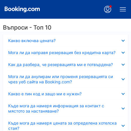
Въпроси - Топ 10
Свито
Какво включва цената?
Свито
Мога ли да направя резервация без кредитна карта?
Свито
Как да разбера, че резервацията ми е потвърдена?
Свито
Мога ли да анулирам или променя резервацията си
чрез уеб сайта на Booking.com?
Свито
Какво е пин код и защо ми е нужен?
Свито
Къде мога да намеря информация за контакт с
мястото за настаняване?
Свито
Къде мога да намеря цената за определена хотелска
стая?