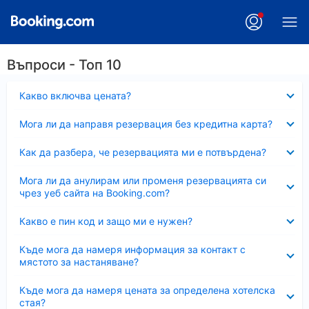
Въпроси - Топ 10
Свито
Какво включва цената?
Свито
Мога ли да направя резервация без кредитна карта?
Свито
Как да разбера, че резервацията ми е потвърдена?
Свито
Мога ли да анулирам или променя резервацията си
чрез уеб сайта на Booking.com?
Свито
Какво е пин код и защо ми е нужен?
Свито
Къде мога да намеря информация за контакт с
мястото за настаняване?
Свито
Къде мога да намеря цената за определена хотелска
стая?