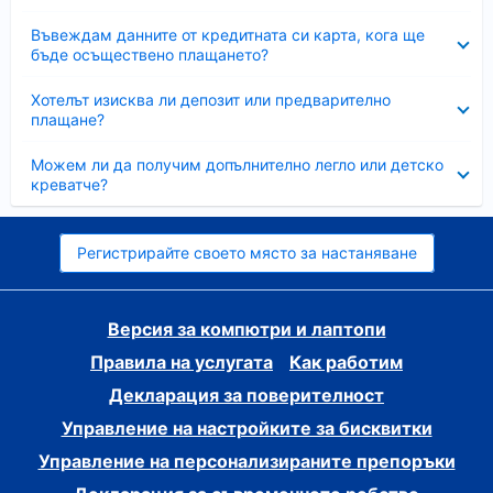
Свито
Въвеждам данните от кредитната си карта, кога ще
бъде осъществено плащането?
Свито
Хотелът изисква ли депозит или предварително
плащане?
Свито
Можем ли да получим допълнително легло или детско
креватче?
Регистрирайте своето място за настаняване
Версия за компютри и лаптопи
Правила на услугата
Как работим
Декларация за поверителност
Управление на настройките за бисквитки
Управление на персонализираните препоръки