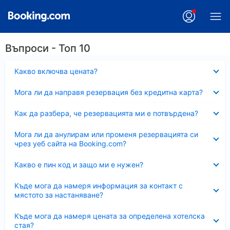
Въпроси - Топ 10
Свито
Какво включва цената?
Свито
Мога ли да направя резервация без кредитна карта?
Свито
Как да разбера, че резервацията ми е потвърдена?
Свито
Мога ли да анулирам или променя резервацията си
чрез уеб сайта на Booking.com?
Свито
Какво е пин код и защо ми е нужен?
Свито
Къде мога да намеря информация за контакт с
мястото за настаняване?
Свито
Къде мога да намеря цената за определена хотелска
стая?