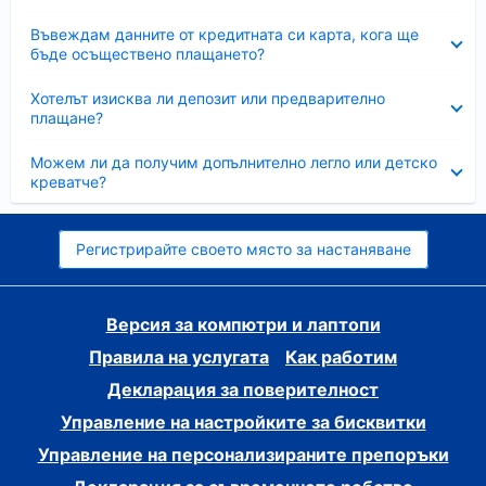
Свито
Въвеждам данните от кредитната си карта, кога ще
бъде осъществено плащането?
Свито
Хотелът изисква ли депозит или предварително
плащане?
Свито
Можем ли да получим допълнително легло или детско
креватче?
Регистрирайте своето място за настаняване
Версия за компютри и лаптопи
Правила на услугата
Как работим
Декларация за поверителност
Управление на настройките за бисквитки
Управление на персонализираните препоръки