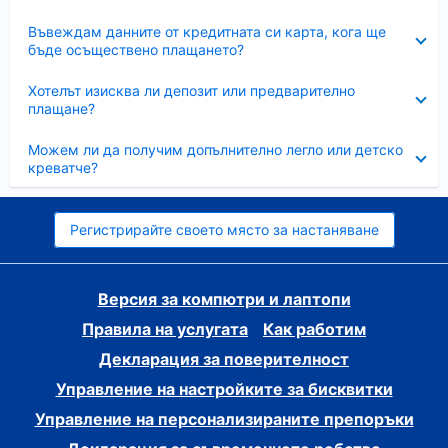
Свито
Въвеждам данните от кредитната си карта, кога ще
бъде осъществено плащането?
Свито
Хотелът изисква ли депозит или предварително
плащане?
Свито
Можем ли да получим допълнително легло или детско
креватче?
Регистрирайте своето място за настаняване
Версия за компютри и лаптопи
Правила на услугата
Как работим
Декларация за поверителност
Управление на настройките за бисквитки
Управление на персонализираните препоръки