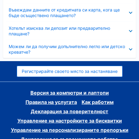
Свито
Въвеждам данните от кредитната си карта, кога ще
бъде осъществено плащането?
Свито
Хотелът изисква ли депозит или предварително
плащане?
Свито
Можем ли да получим допълнително легло или детско
креватче?
Регистрирайте своето място за настаняване
Версия за компютри и лаптопи
Правила на услугата
Как работим
Декларация за поверителност
Управление на настройките за бисквитки
Управление на персонализираните препоръки