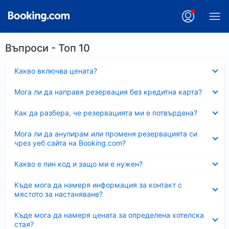
Въпроси - Топ 10
Свито
Какво включва цената?
Свито
Мога ли да направя резервация без кредитна карта?
Свито
Как да разбера, че резервацията ми е потвърдена?
Свито
Мога ли да анулирам или променя резервацията си
чрез уеб сайта на Booking.com?
Свито
Какво е пин код и защо ми е нужен?
Свито
Къде мога да намеря информация за контакт с
мястото за настаняване?
Свито
Къде мога да намеря цената за определена хотелска
стая?