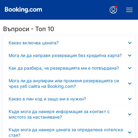
Въпроси - Топ 10
Свито
Какво включва цената?
Свито
Мога ли да направя резервация без кредитна карта?
Свито
Как да разбера, че резервацията ми е потвърдена?
Свито
Мога ли да анулирам или променя резервацията си
чрез уеб сайта на Booking.com?
Свито
Какво е пин код и защо ми е нужен?
Свито
Къде мога да намеря информация за контакт с
мястото за настаняване?
Свито
Къде мога да намеря цената за определена хотелска
стая?