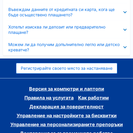
Свито
Въвеждам данните от кредитната си карта, кога ще
бъде осъществено плащането?
Свито
Хотелът изисква ли депозит или предварително
плащане?
Свито
Можем ли да получим допълнително легло или детско
креватче?
Регистрирайте своето място за настаняване
Версия за компютри и лаптопи
Правила на услугата
Как работим
Декларация за поверителност
Управление на настройките за бисквитки
Управление на персонализираните препоръки