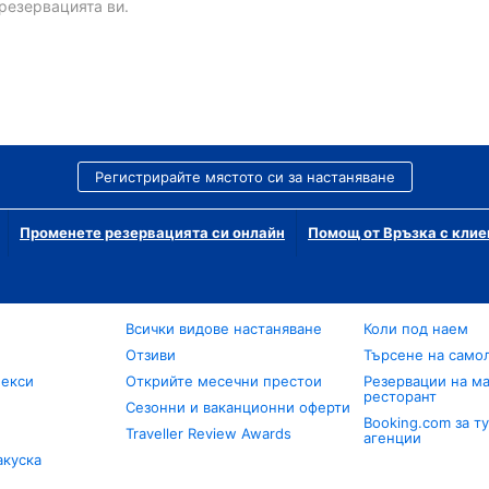
резервацията ви.
Регистрирайте мястото си за настаняване
Променете резервацията си онлайн
Помощ от Връзка с клие
Всички видове настаняване
Коли под наем
Отзиви
Търсене на само
лекси
Открийте месечни престои
Резервации на ма
ресторант
Сезонни и ваканционни оферти
Booking.com за т
Traveller Review Awards
агенции
акуска