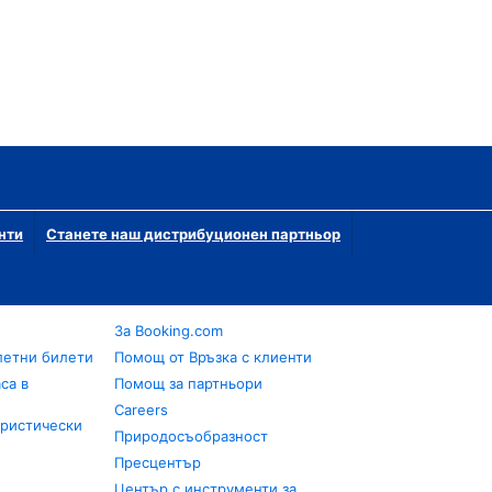
нти
Станете наш дистрибуционен партньор
За Booking.com
летни билети
Помощ от Връзка с клиенти
са в
Помощ за партньори
Careers
уристически
Природосъобразност
Пресцентър
Център с инструменти за