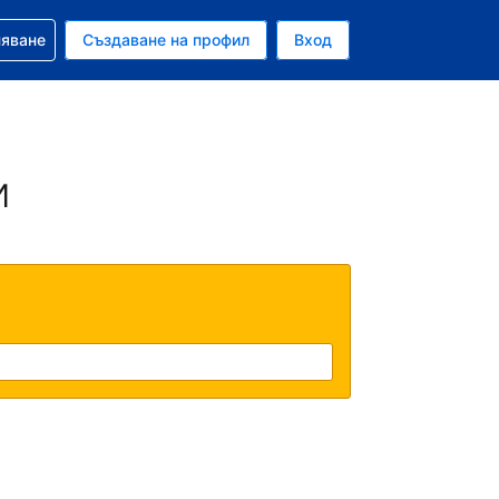
няване
Създаване на профил
Вход
и