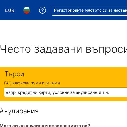
EUR
Помощ с резервацията ви
Регистрирайте мястото си за наста
Избор на валута. Избрана валута - Евро
Избор на език. Избран език - Български
Често задавани въпрос
Търси
FAQ ключова дума или тема
Анулирания
Мога ли да анулирам резервацията си?