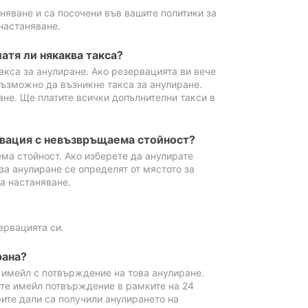
аняване и са посочени във вашите политики за
настаняване.
атя ли някаква такса?
акса за анулиране. Ако резервацията ви вече
възможно да възникне такса за анулиране.
ане. Ще платите всички допълнителни такси в
рвация с невъзвръщаема стойност?
ма стойност. Ако изберете да анулирате
за анулиране се определят от мястото за
а настаняване.
ервацията си.
рана?
м имейл с потвърждение на това анулиране.
ите имейл потвърждение в рамките на 24
рите дали са получили анулирането на