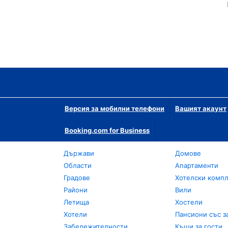
Версия за мобилни телефони
Вашият акаунт
Booking.com for Business
Държави
Домове
Области
Апартаменти
Градове
Хотелски комп
Райони
Вили
Летища
Хостели
Хотели
Пансиони със з
Забележителности
Къщи за гости