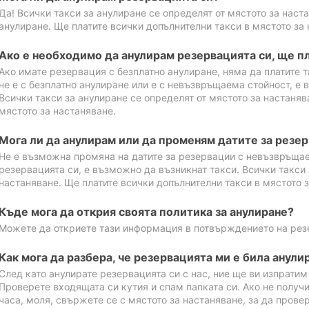
Да! Всички такси за анулиране се определят от мястото за наст
анулиране. Ще платите всички допълнителни такси в мястото за 
Ако е необходимо да анулирам резервацията си, ще пл
Ако имате резервация с безплатно анулиране, няма да платите т
не е с безплатно анулиране или е с невъзвръщаема стойност, е 
Всички такси за анулиране се определят от мястото за настаняв
мястото за настаняване.
Мога ли да анулирам или да променям датите за резе
Не е възможна промяна на датите за резервации с невъзвръщае
резервацията си, е възможно да възникнат такси. Всички такси 
настаняване. Ще платите всички допълнителни такси в мястото з
Къде мога да открия своята политика за анулиране?
Можете да откриете тази информация в потвърждението на рез
Как мога да разбера, че резервацията ми е била анули
След като анулирате резервацията си с нас, ние ще ви изпрати
Проверете входящата си кутия и спам папката си. Ако не получ
часа, моля, свържете се с мястото за настаняване, за да прове