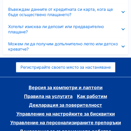
Свито
Въвеждам данните от кредитната си карта, кога ще
бъде осъществено плащането?
Свито
Хотелът изисква ли депозит или предварително
плащане?
Свито
Можем ли да получим допълнително легло или детско
креватче?
Регистрирайте своето място за настаняване
Версия за компютри и лаптопи
Правила на услугата
Как работим
Декларация за поверителност
Управление на настройките за бисквитки
Управление на персонализираните препоръки