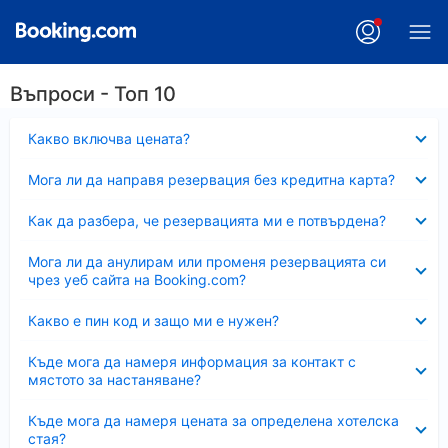
Въпроси - Топ 10
Свито
Какво включва цената?
Свито
Мога ли да направя резервация без кредитна карта?
Свито
Как да разбера, че резервацията ми е потвърдена?
Свито
Мога ли да анулирам или променя резервацията си
чрез уеб сайта на Booking.com?
Свито
Какво е пин код и защо ми е нужен?
Свито
Къде мога да намеря информация за контакт с
мястото за настаняване?
Свито
Къде мога да намеря цената за определена хотелска
стая?