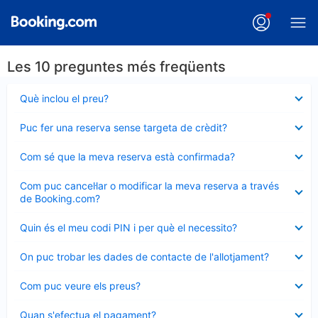
Les 10 preguntes més freqüents
Element
Què inclou el preu?
tancat
Element
Puc fer una reserva sense targeta de crèdit?
tancat
Element
Com sé que la meva reserva està confirmada?
tancat
Element
Com puc cancel·lar o modificar la meva reserva a través
tancat
de Booking.com?
Element
Quin és el meu codi PIN i per què el necessito?
tancat
Element
On puc trobar les dades de contacte de l'allotjament?
tancat
Element
Com puc veure els preus?
tancat
Element
Quan s'efectua el pagament?