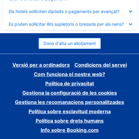
tancat
Element
Els hotels sol·liciten dipòsits o pagaments per avançat?
tancat
Element
Es poden sol·licitar llits supletoris o bressols per als nens?
tancat
Dona d'alta un allotjament
Versió per a ordinadors
Condicions del servei
Com funciona el nostre web?
Política de privacitat
Gestiona la configuració de les cookies
Gestiona les recomanacions personalitzades
Política sobre esclavitud moderna
Política sobre drets humans
Info sobre Booking.com