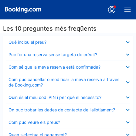
Les 10 preguntes més freqüents
Element
Què inclou el preu?
tancat
Element
Puc fer una reserva sense targeta de crèdit?
tancat
Element
Com sé que la meva reserva està confirmada?
tancat
Element
Com puc cancel·lar o modificar la meva reserva a través
tancat
de Booking.com?
Element
Quin és el meu codi PIN i per què el necessito?
tancat
Element
On puc trobar les dades de contacte de l'allotjament?
tancat
Element
Com puc veure els preus?
tancat
Element
Quan s'efectua el pagament?