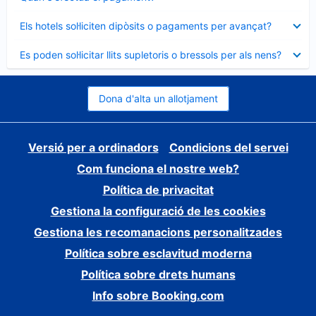
tancat
Element
Els hotels sol·liciten dipòsits o pagaments per avançat?
tancat
Element
Es poden sol·licitar llits supletoris o bressols per als nens?
tancat
Dona d'alta un allotjament
Versió per a ordinadors
Condicions del servei
Com funciona el nostre web?
Política de privacitat
Gestiona la configuració de les cookies
Gestiona les recomanacions personalitzades
Política sobre esclavitud moderna
Política sobre drets humans
Info sobre Booking.com