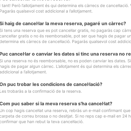
I tant! Però l’allotjament és qui determina els càrrecs de cancel·lació. 
Pagaràs qualsevol cost addicional a l’allotjament.
Si haig de cancel·lar la meva reserva, pagaré un càrrec?
Si tens una reserva que es pot cancel·lar gratis, no pagaràs cap càrrec
cancel·lar gratis o no és reemborsable, pot ser que hagis de pagar un 
determina els càrrecs de cancel·lació. Pagaràs qualsevol cost addicion
Puc cancel·lar o canviar les dates si tinc una reserva no
Si una reserva no és reemborsable, no es poden canviar les dates. Si 
hagis de pagar algun càrrec. L’allotjament és qui determina els càrre
addicional a l’allotjament.
On puc trobar les condicions de cancel·lació?
Les trobaràs a la confirmació de la reserva.
Com puc saber si la meva reserva s'ha cancel·lat?
Un cop hagis cancel·lat una reserva, rebràs un e-mail confirmant que s’
carpeta de correu brossa o no desitjat. Si no reps cap e-mail en 24 h
confirmar que han rebut la teva cancel·lació.