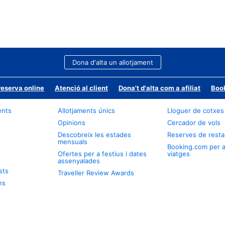
Dona d'alta un allotjament
reserva online
Atenció al client
Dona't d'alta com a afiliat
Book
ents
Allotjaments únics
Lloguer de cotxes
Opinions
Cercador de vols
Descobreix les estades
Reserves de resta
mensuals
Booking.com per 
Ofertes per a festius i dates
viatges
assenyalades
sts
Traveller Review Awards
ns