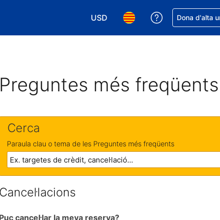
USD
Rep ajuda amb 
Dona d'alta u
Tria la moneda. La moneda actual é
Tria l'idioma. L'idioma act
Preguntes més freqüents
Cerca
Paraula clau o tema de les Preguntes més freqüents
Cancel·lacions
Puc cancel·lar la meva reserva?