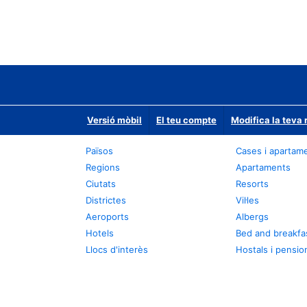
Versió mòbil
El teu compte
Modifica la teva 
Països
Cases i apartam
Regions
Apartaments
Ciutats
Resorts
Districtes
Vil·les
Aeroports
Albergs
Hotels
Bed and breakfa
Llocs d'interès
Hostals i pensio