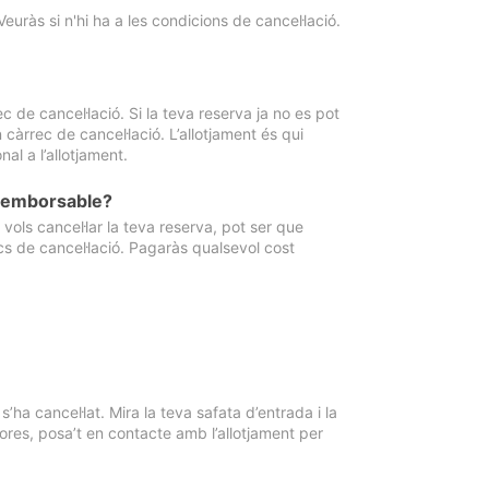
Veuràs si n'hi ha a les condicions de cancel·lació.
 de cancel·lació. Si la teva reserva ja no es pot
càrrec de cancel·lació. L’allotjament és qui
al a l’allotjament.
 reemborsable?
vols cancel·lar la teva reserva, pot ser que
cs de cancel·lació. Pagaràs qualsevol cost
ha cancel·lat. Mira la teva safata d’entrada i la
ores, posa’t en contacte amb l’allotjament per