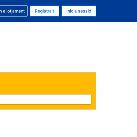
la reserva
n allotjament
Registra't
Inicia sessió
s Dòlar dels Estats Units
ual és Català