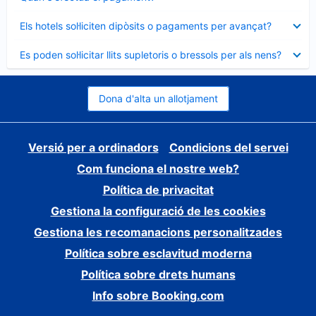
tancat
Element
Els hotels sol·liciten dipòsits o pagaments per avançat?
tancat
Element
Es poden sol·licitar llits supletoris o bressols per als nens?
tancat
Dona d'alta un allotjament
Versió per a ordinadors
Condicions del servei
Com funciona el nostre web?
Política de privacitat
Gestiona la configuració de les cookies
Gestiona les recomanacions personalitzades
Política sobre esclavitud moderna
Política sobre drets humans
Info sobre Booking.com