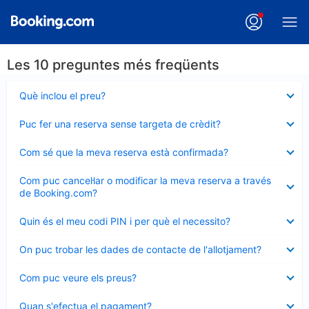
Les 10 preguntes més freqüents
Element
Què inclou el preu?
tancat
Element
Puc fer una reserva sense targeta de crèdit?
tancat
Element
Com sé que la meva reserva està confirmada?
tancat
Element
Com puc cancel·lar o modificar la meva reserva a través
tancat
de Booking.com?
Element
Quin és el meu codi PIN i per què el necessito?
tancat
Element
On puc trobar les dades de contacte de l'allotjament?
tancat
Element
Com puc veure els preus?
tancat
Element
Quan s'efectua el pagament?