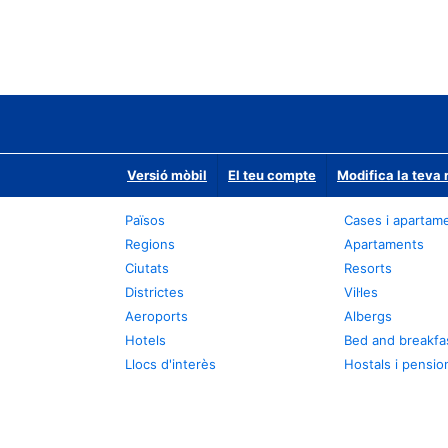
Versió mòbil
El teu compte
Modifica la teva 
Països
Cases i apartam
Regions
Apartaments
Ciutats
Resorts
Districtes
Vil·les
Aeroports
Albergs
Hotels
Bed and breakfa
Llocs d'interès
Hostals i pensio