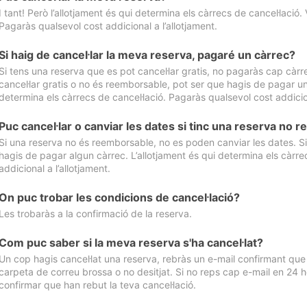
I tant! Però l’allotjament és qui determina els càrrecs de cancel·lació. 
Pagaràs qualsevol cost addicional a l’allotjament.
Si haig de cancel·lar la meva reserva, pagaré un càrrec?
Si tens una reserva que es pot cancel·lar gratis, no pagaràs cap càrrec
cancel·lar gratis o no és reemborsable, pot ser que hagis de pagar un 
determina els càrrecs de cancel·lació. Pagaràs qualsevol cost addicion
Puc cancel·lar o canviar les dates si tinc una reserva no
Si una reserva no és reemborsable, no es poden canviar les dates. Si 
hagis de pagar algun càrrec. L’allotjament és qui determina els càrre
addicional a l’allotjament.
On puc trobar les condicions de cancel·lació?
Les trobaràs a la confirmació de la reserva.
Com puc saber si la meva reserva s'ha cancel·lat?
Un cop hagis cancel·lat una reserva, rebràs un e-mail confirmant que s’
carpeta de correu brossa o no desitjat. Si no reps cap e-mail en 24 h
confirmar que han rebut la teva cancel·lació.