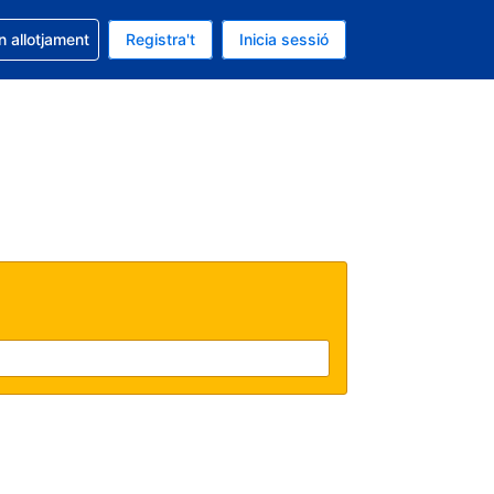
la reserva
n allotjament
Registra't
Inicia sessió
 és EUR
ual és Català