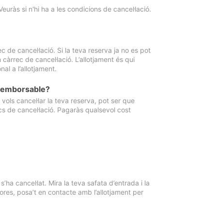
Veuràs si n'hi ha a les condicions de cancel·lació.
 de cancel·lació. Si la teva reserva ja no es pot
càrrec de cancel·lació. L’allotjament és qui
al a l’allotjament.
 reemborsable?
vols cancel·lar la teva reserva, pot ser que
cs de cancel·lació. Pagaràs qualsevol cost
ha cancel·lat. Mira la teva safata d’entrada i la
ores, posa’t en contacte amb l’allotjament per