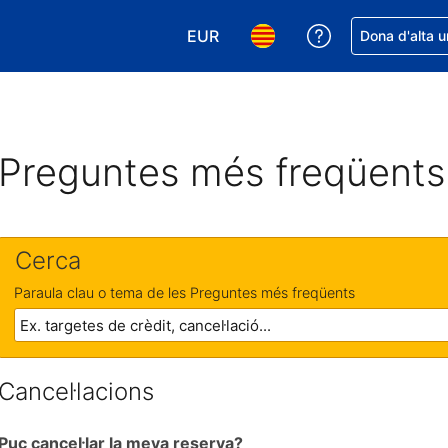
EUR
Rep ajuda amb 
Dona d'alta u
Tria la moneda. La moneda actual
Tria l'idioma. L'idioma act
Preguntes més freqüents
Cerca
Paraula clau o tema de les Preguntes més freqüents
Cancel·lacions
Puc cancel·lar la meva reserva?