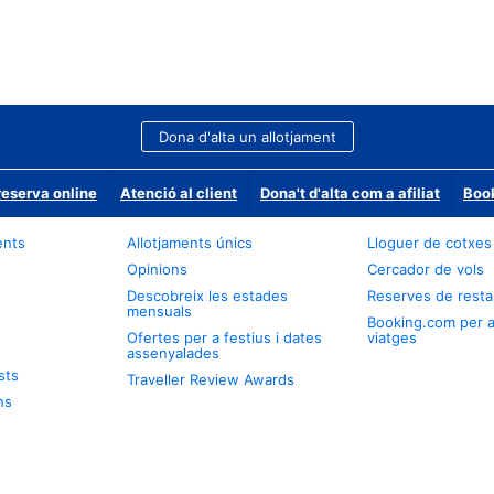
Dona d'alta un allotjament
reserva online
Atenció al client
Dona't d'alta com a afiliat
Book
ents
Allotjaments únics
Lloguer de cotxes
Opinions
Cercador de vols
Descobreix les estades
Reserves de resta
mensuals
Booking.com per 
Ofertes per a festius i dates
viatges
assenyalades
sts
Traveller Review Awards
ns