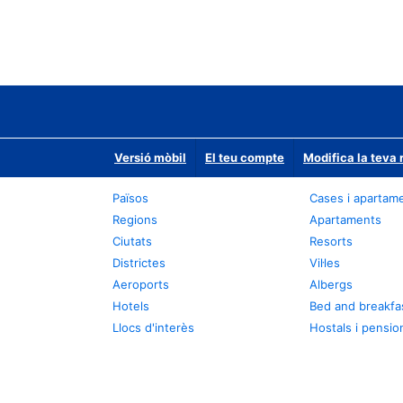
Versió mòbil
El teu compte
Modifica la teva 
Països
Cases i apartam
Regions
Apartaments
Ciutats
Resorts
Districtes
Vil·les
Aeroports
Albergs
Hotels
Bed and breakfa
Llocs d'interès
Hostals i pensio