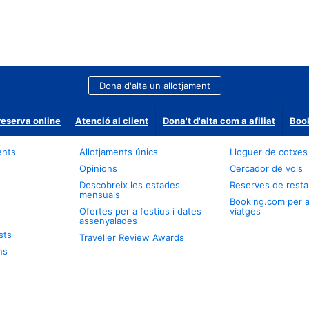
Dona d'alta un allotjament
reserva online
Atenció al client
Dona't d'alta com a afiliat
Book
ents
Allotjaments únics
Lloguer de cotxes
Opinions
Cercador de vols
Descobreix les estades
Reserves de resta
mensuals
Booking.com per 
Ofertes per a festius i dates
viatges
assenyalades
sts
Traveller Review Awards
ns