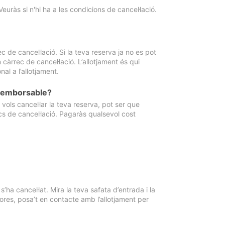
Veuràs si n'hi ha a les condicions de cancel·lació.
 de cancel·lació. Si la teva reserva ja no es pot
càrrec de cancel·lació. L’allotjament és qui
al a l’allotjament.
 reemborsable?
vols cancel·lar la teva reserva, pot ser que
cs de cancel·lació. Pagaràs qualsevol cost
ha cancel·lat. Mira la teva safata d’entrada i la
ores, posa’t en contacte amb l’allotjament per