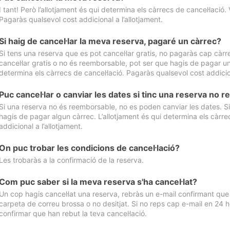
I tant! Però l’allotjament és qui determina els càrrecs de cancel·lació. 
Pagaràs qualsevol cost addicional a l’allotjament.
Si haig de cancel·lar la meva reserva, pagaré un càrrec?
Si tens una reserva que es pot cancel·lar gratis, no pagaràs cap càrrec
cancel·lar gratis o no és reemborsable, pot ser que hagis de pagar un 
determina els càrrecs de cancel·lació. Pagaràs qualsevol cost addicion
Puc cancel·lar o canviar les dates si tinc una reserva no
Si una reserva no és reemborsable, no es poden canviar les dates. Si 
hagis de pagar algun càrrec. L’allotjament és qui determina els càrre
addicional a l’allotjament.
On puc trobar les condicions de cancel·lació?
Les trobaràs a la confirmació de la reserva.
Com puc saber si la meva reserva s'ha cancel·lat?
Un cop hagis cancel·lat una reserva, rebràs un e-mail confirmant que s’
carpeta de correu brossa o no desitjat. Si no reps cap e-mail en 24 h
confirmar que han rebut la teva cancel·lació.