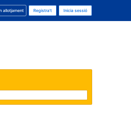
la reserva
n allotjament
Registra't
Inicia sessió
 és EUR
ual és Català