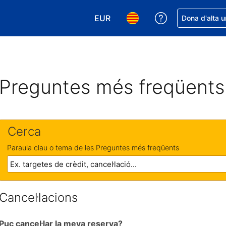
EUR
Rep ajuda amb 
Dona d'alta u
Tria la moneda. La moneda actual
Tria l'idioma. L'idioma act
Preguntes més freqüents
Cerca
Paraula clau o tema de les Preguntes més freqüents
Cancel·lacions
Puc cancel·lar la meva reserva?