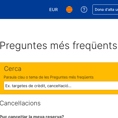
EUR
Rep ajuda amb 
Dona d'alta u
Tria la moneda. La moneda actual
Tria l'idioma. L'idioma act
Preguntes més freqüents
Cerca
Paraula clau o tema de les Preguntes més freqüents
Cancel·lacions
Puc cancel·lar la meva reserva?