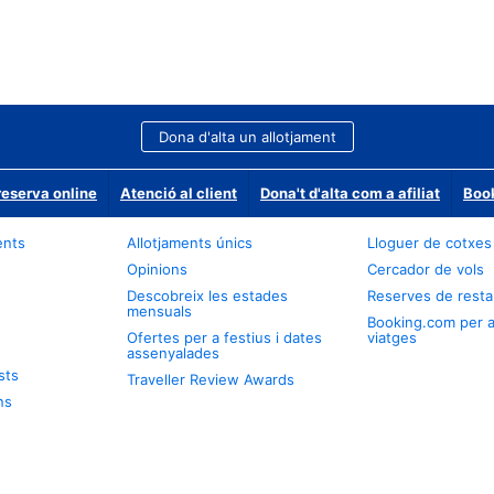
Dona d'alta un allotjament
reserva online
Atenció al client
Dona't d'alta com a afiliat
Book
ents
Allotjaments únics
Lloguer de cotxes
Opinions
Cercador de vols
Descobreix les estades
Reserves de resta
mensuals
Booking.com per 
Ofertes per a festius i dates
viatges
assenyalades
sts
Traveller Review Awards
ns