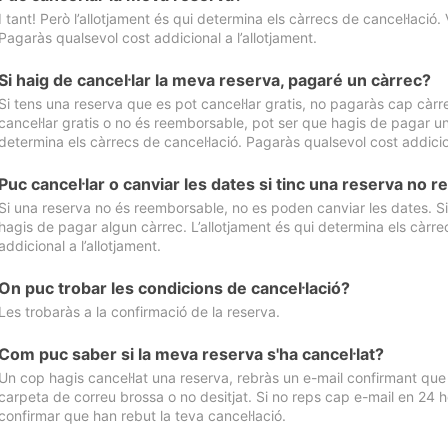
I tant! Però l’allotjament és qui determina els càrrecs de cancel·lació. 
Pagaràs qualsevol cost addicional a l’allotjament.
Si haig de cancel·lar la meva reserva, pagaré un càrrec?
Si tens una reserva que es pot cancel·lar gratis, no pagaràs cap càrrec
cancel·lar gratis o no és reemborsable, pot ser que hagis de pagar un 
determina els càrrecs de cancel·lació. Pagaràs qualsevol cost addicion
Puc cancel·lar o canviar les dates si tinc una reserva no
Si una reserva no és reemborsable, no es poden canviar les dates. Si 
hagis de pagar algun càrrec. L’allotjament és qui determina els càrre
addicional a l’allotjament.
On puc trobar les condicions de cancel·lació?
Les trobaràs a la confirmació de la reserva.
Com puc saber si la meva reserva s'ha cancel·lat?
Un cop hagis cancel·lat una reserva, rebràs un e-mail confirmant que s’
carpeta de correu brossa o no desitjat. Si no reps cap e-mail en 24 h
confirmar que han rebut la teva cancel·lació.