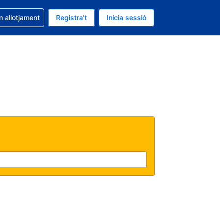
la reserva
n allotjament
Registra't
Inicia sessió
 és EUR
ual és Català