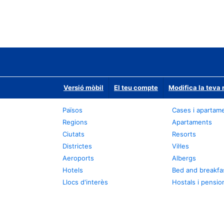
Versió mòbil
El teu compte
Modifica la teva 
Països
Cases i apartam
Regions
Apartaments
Ciutats
Resorts
Districtes
Vil·les
Aeroports
Albergs
Hotels
Bed and breakfa
Llocs d'interès
Hostals i pensio