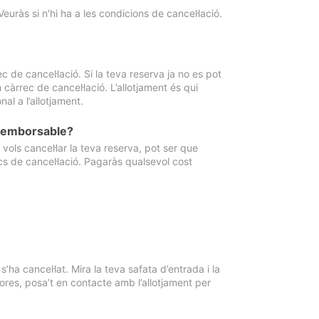
Veuràs si n'hi ha a les condicions de cancel·lació.
 de cancel·lació. Si la teva reserva ja no es pot
càrrec de cancel·lació. L’allotjament és qui
al a l’allotjament.
 reemborsable?
vols cancel·lar la teva reserva, pot ser que
cs de cancel·lació. Pagaràs qualsevol cost
ha cancel·lat. Mira la teva safata d’entrada i la
ores, posa’t en contacte amb l’allotjament per