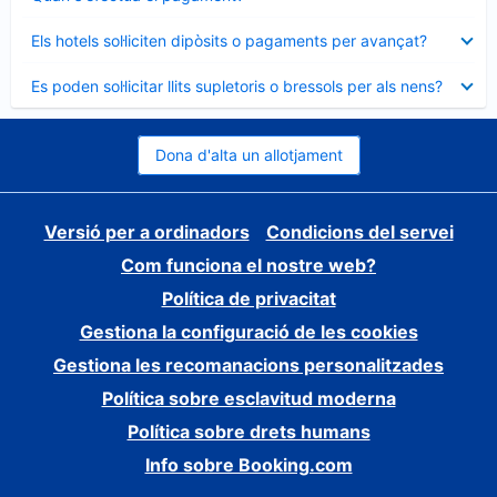
tancat
Element
Els hotels sol·liciten dipòsits o pagaments per avançat?
tancat
Element
Es poden sol·licitar llits supletoris o bressols per als nens?
tancat
Dona d'alta un allotjament
Versió per a ordinadors
Condicions del servei
Com funciona el nostre web?
Política de privacitat
Gestiona la configuració de les cookies
Gestiona les recomanacions personalitzades
Política sobre esclavitud moderna
Política sobre drets humans
Info sobre Booking.com