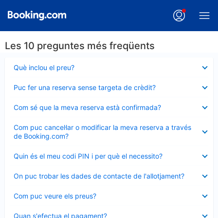
Les 10 preguntes més freqüents
Element
Què inclou el preu?
tancat
Element
Puc fer una reserva sense targeta de crèdit?
tancat
Element
Com sé que la meva reserva està confirmada?
tancat
Element
Com puc cancel·lar o modificar la meva reserva a través
tancat
de Booking.com?
Element
Quin és el meu codi PIN i per què el necessito?
tancat
Element
On puc trobar les dades de contacte de l'allotjament?
tancat
Element
Com puc veure els preus?
tancat
Element
Quan s'efectua el pagament?