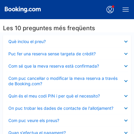
Les 10 preguntes més freqüents
Element
Què inclou el preu?
tancat
Element
Puc fer una reserva sense targeta de crèdit?
tancat
Element
Com sé que la meva reserva està confirmada?
tancat
Element
Com puc cancel·lar o modificar la meva reserva a través
tancat
de Booking.com?
Element
Quin és el meu codi PIN i per què el necessito?
tancat
Element
On puc trobar les dades de contacte de l'allotjament?
tancat
Element
Com puc veure els preus?
tancat
Element
Quan s'efectua el pagament?