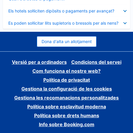
tancat
Element
Els hotels sol·liciten dipòsits o pagaments per avançat?
tancat
Element
Es poden sol·licitar llits supletoris o bressols per als nens?
tancat
Dona d'alta un allotjament
Versió per a ordinadors
Condicions del servei
Com funciona el nostre web?
Política de privacitat
Gestiona la configuració de les cookies
Gestiona les recomanacions personalitzades
Política sobre esclavitud moderna
Política sobre drets humans
Info sobre Booking.com