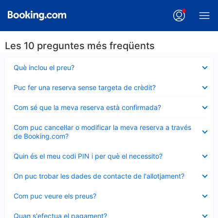
Les 10 preguntes més freqüents
Element
Què inclou el preu?
tancat
Element
Puc fer una reserva sense targeta de crèdit?
tancat
Element
Com sé que la meva reserva està confirmada?
tancat
Element
Com puc cancel·lar o modificar la meva reserva a través
tancat
de Booking.com?
Element
Quin és el meu codi PIN i per què el necessito?
tancat
Element
On puc trobar les dades de contacte de l'allotjament?
tancat
Element
Com puc veure els preus?
tancat
Element
Quan s'efectua el pagament?