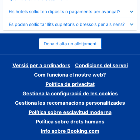
tancat
Element
Els hotels sol·liciten dipòsits o pagaments per avançat?
tancat
Element
Es poden sol·licitar llits supletoris o bressols per als nens?
tancat
Dona d'alta un allotjament
Versió per a ordinadors
Condicions del servei
Com funciona el nostre web?
Política de privacitat
Gestiona la configuració de les cookies
Gestiona les recomanacions personalitzades
Política sobre esclavitud moderna
Política sobre drets humans
Info sobre Booking.com