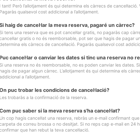
I tant! Però l’allotjament és qui determina els càrrecs de cancel·lació. 
Pagaràs qualsevol cost addicional a l’allotjament.
Si haig de cancel·lar la meva reserva, pagaré un càrrec?
Si tens una reserva que es pot cancel·lar gratis, no pagaràs cap càrrec
cancel·lar gratis o no és reemborsable, pot ser que hagis de pagar un 
determina els càrrecs de cancel·lació. Pagaràs qualsevol cost addicion
Puc cancel·lar o canviar les dates si tinc una reserva no
Si una reserva no és reemborsable, no es poden canviar les dates. Si 
hagis de pagar algun càrrec. L’allotjament és qui determina els càrre
addicional a l’allotjament.
On puc trobar les condicions de cancel·lació?
Les trobaràs a la confirmació de la reserva.
Com puc saber si la meva reserva s'ha cancel·lat?
Un cop hagis cancel·lat una reserva, rebràs un e-mail confirmant que s’
carpeta de correu brossa o no desitjat. Si no reps cap e-mail en 24 h
confirmar que han rebut la teva cancel·lació.