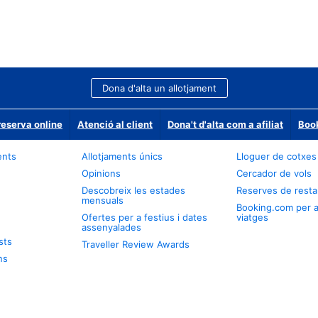
Dona d'alta un allotjament
reserva online
Atenció al client
Dona't d'alta com a afiliat
Book
ents
Allotjaments únics
Lloguer de cotxes
Opinions
Cercador de vols
Descobreix les estades
Reserves de resta
mensuals
Booking.com per 
Ofertes per a festius i dates
viatges
assenyalades
sts
Traveller Review Awards
ns