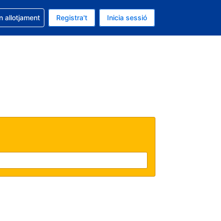
la reserva
n allotjament
Registra't
Inicia sessió
 és EUR
ual és Català