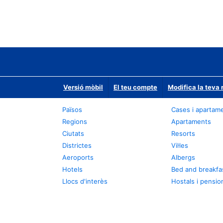
Versió mòbil
El teu compte
Modifica la teva 
Països
Cases i apartam
Regions
Apartaments
Ciutats
Resorts
Districtes
Vil·les
Aeroports
Albergs
Hotels
Bed and breakfa
Llocs d'interès
Hostals i pensio