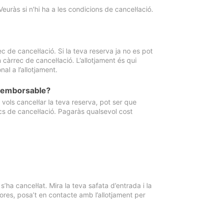
Veuràs si n'hi ha a les condicions de cancel·lació.
 de cancel·lació. Si la teva reserva ja no es pot
càrrec de cancel·lació. L’allotjament és qui
al a l’allotjament.
 reemborsable?
vols cancel·lar la teva reserva, pot ser que
cs de cancel·lació. Pagaràs qualsevol cost
ha cancel·lat. Mira la teva safata d’entrada i la
ores, posa’t en contacte amb l’allotjament per