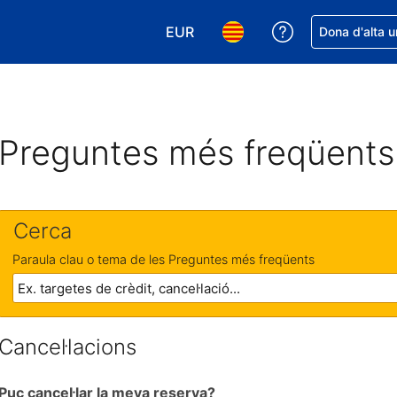
EUR
Rep ajuda amb 
Dona d'alta u
Tria la moneda. La moneda actual
Tria l'idioma. L'idioma act
Preguntes més freqüents
Cerca
Paraula clau o tema de les Preguntes més freqüents
Cancel·lacions
Puc cancel·lar la meva reserva?