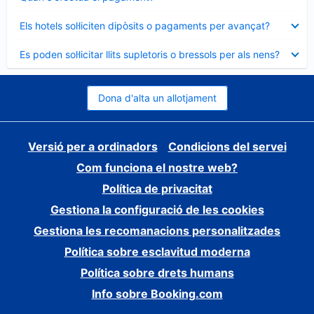
tancat
Element
Els hotels sol·liciten dipòsits o pagaments per avançat?
tancat
Element
Es poden sol·licitar llits supletoris o bressols per als nens?
tancat
Dona d'alta un allotjament
Versió per a ordinadors
Condicions del servei
Com funciona el nostre web?
Política de privacitat
Gestiona la configuració de les cookies
Gestiona les recomanacions personalitzades
Política sobre esclavitud moderna
Política sobre drets humans
Info sobre Booking.com