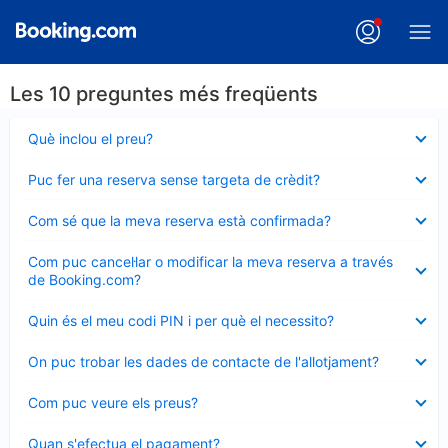
Les 10 preguntes més freqüents
Element
Què inclou el preu?
tancat
Element
Puc fer una reserva sense targeta de crèdit?
tancat
Element
Com sé que la meva reserva està confirmada?
tancat
Element
Com puc cancel·lar o modificar la meva reserva a través
tancat
de Booking.com?
Element
Quin és el meu codi PIN i per què el necessito?
tancat
Element
On puc trobar les dades de contacte de l'allotjament?
tancat
Element
Com puc veure els preus?
tancat
Element
Quan s'efectua el pagament?