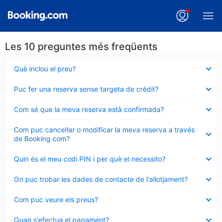
Les 10 preguntes més freqüents
Element
Què inclou el preu?
tancat
Element
Puc fer una reserva sense targeta de crèdit?
tancat
Element
Com sé que la meva reserva està confirmada?
tancat
Element
Com puc cancel·lar o modificar la meva reserva a través
tancat
de Booking.com?
Element
Quin és el meu codi PIN i per què el necessito?
tancat
Element
On puc trobar les dades de contacte de l'allotjament?
tancat
Element
Com puc veure els preus?
tancat
Element
Quan s'efectua el pagament?