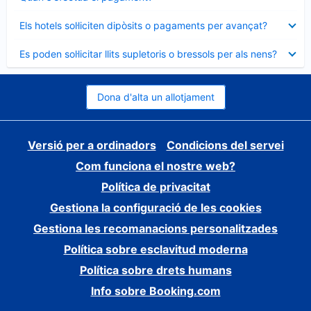
tancat
Element
Els hotels sol·liciten dipòsits o pagaments per avançat?
tancat
Element
Es poden sol·licitar llits supletoris o bressols per als nens?
tancat
Dona d'alta un allotjament
Versió per a ordinadors
Condicions del servei
Com funciona el nostre web?
Política de privacitat
Gestiona la configuració de les cookies
Gestiona les recomanacions personalitzades
Política sobre esclavitud moderna
Política sobre drets humans
Info sobre Booking.com