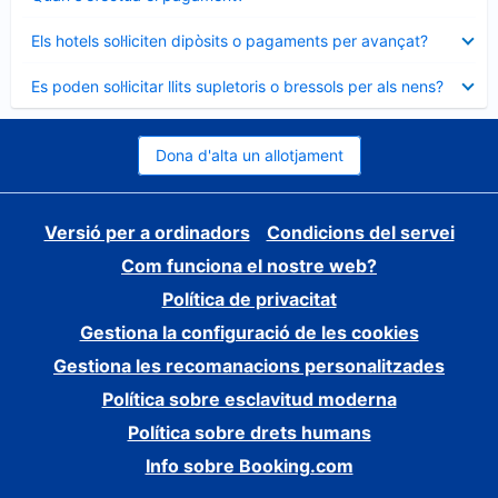
tancat
Element
Els hotels sol·liciten dipòsits o pagaments per avançat?
tancat
Element
Es poden sol·licitar llits supletoris o bressols per als nens?
tancat
Dona d'alta un allotjament
Versió per a ordinadors
Condicions del servei
Com funciona el nostre web?
Política de privacitat
Gestiona la configuració de les cookies
Gestiona les recomanacions personalitzades
Política sobre esclavitud moderna
Política sobre drets humans
Info sobre Booking.com