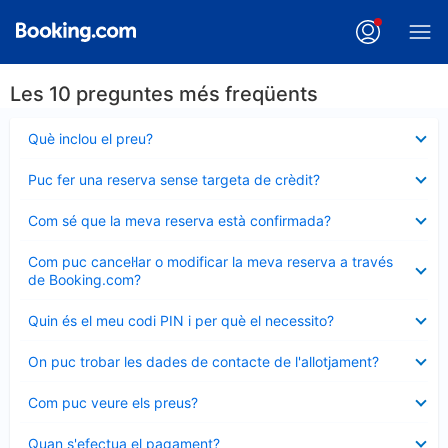
Les 10 preguntes més freqüents
Element
Què inclou el preu?
tancat
Element
Puc fer una reserva sense targeta de crèdit?
tancat
Element
Com sé que la meva reserva està confirmada?
tancat
Element
Com puc cancel·lar o modificar la meva reserva a través
tancat
de Booking.com?
Element
Quin és el meu codi PIN i per què el necessito?
tancat
Element
On puc trobar les dades de contacte de l'allotjament?
tancat
Element
Com puc veure els preus?
tancat
Element
Quan s'efectua el pagament?