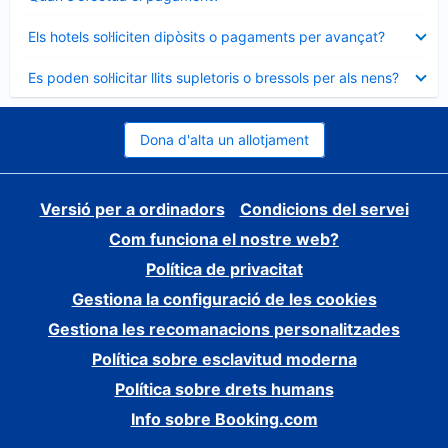
tancat
Element
Els hotels sol·liciten dipòsits o pagaments per avançat?
tancat
Element
Es poden sol·licitar llits supletoris o bressols per als nens?
tancat
Dona d'alta un allotjament
Versió per a ordinadors
Condicions del servei
Com funciona el nostre web?
Política de privacitat
Gestiona la configuració de les cookies
Gestiona les recomanacions personalitzades
Política sobre esclavitud moderna
Política sobre drets humans
Info sobre Booking.com