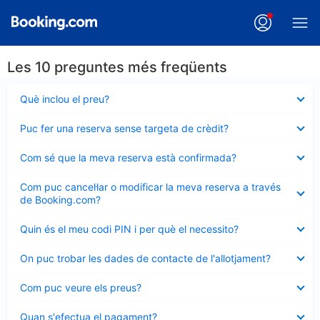
Les 10 preguntes més freqüents
Element
Què inclou el preu?
tancat
Element
Puc fer una reserva sense targeta de crèdit?
tancat
Element
Com sé que la meva reserva està confirmada?
tancat
Element
Com puc cancel·lar o modificar la meva reserva a través
tancat
de Booking.com?
Element
Quin és el meu codi PIN i per què el necessito?
tancat
Element
On puc trobar les dades de contacte de l'allotjament?
tancat
Element
Com puc veure els preus?
tancat
Element
Quan s'efectua el pagament?