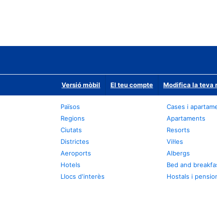
Versió mòbil
El teu compte
Modifica la teva 
Països
Cases i apartam
Regions
Apartaments
Ciutats
Resorts
Districtes
Vil·les
Aeroports
Albergs
Hotels
Bed and breakfa
Llocs d'interès
Hostals i pensio