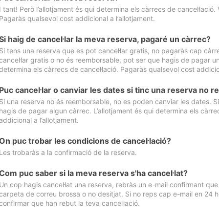
I tant! Però l’allotjament és qui determina els càrrecs de cancel·lació. 
Pagaràs qualsevol cost addicional a l’allotjament.
Si haig de cancel·lar la meva reserva, pagaré un càrrec?
Si tens una reserva que es pot cancel·lar gratis, no pagaràs cap càrrec
cancel·lar gratis o no és reemborsable, pot ser que hagis de pagar un 
determina els càrrecs de cancel·lació. Pagaràs qualsevol cost addicion
Puc cancel·lar o canviar les dates si tinc una reserva no
Si una reserva no és reemborsable, no es poden canviar les dates. Si 
hagis de pagar algun càrrec. L’allotjament és qui determina els càrre
addicional a l’allotjament.
On puc trobar les condicions de cancel·lació?
Les trobaràs a la confirmació de la reserva.
Com puc saber si la meva reserva s'ha cancel·lat?
Un cop hagis cancel·lat una reserva, rebràs un e-mail confirmant que s’
carpeta de correu brossa o no desitjat. Si no reps cap e-mail en 24 h
confirmar que han rebut la teva cancel·lació.