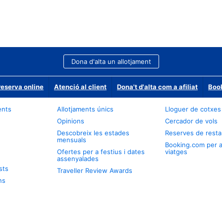
Dona d'alta un allotjament
reserva online
Atenció al client
Dona't d'alta com a afiliat
Book
ents
Allotjaments únics
Lloguer de cotxes
Opinions
Cercador de vols
Descobreix les estades
Reserves de resta
mensuals
Booking.com per 
Ofertes per a festius i dates
viatges
assenyalades
sts
Traveller Review Awards
ns