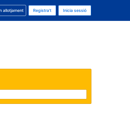
la reserva
n allotjament
Registra't
Inicia sessió
s Dòlar dels Estats Units
ual és Català