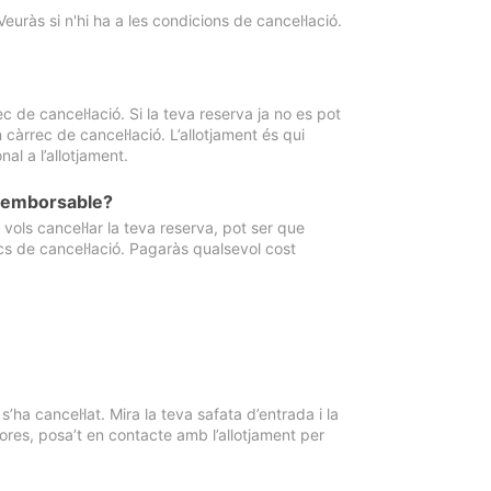
Veuràs si n'hi ha a les condicions de cancel·lació.
 de cancel·lació. Si la teva reserva ja no es pot
càrrec de cancel·lació. L’allotjament és qui
al a l’allotjament.
 reemborsable?
vols cancel·lar la teva reserva, pot ser que
cs de cancel·lació. Pagaràs qualsevol cost
ha cancel·lat. Mira la teva safata d’entrada i la
ores, posa’t en contacte amb l’allotjament per