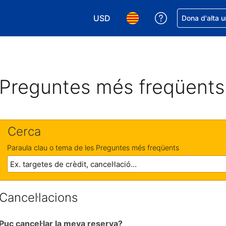
USD
Rep ajuda amb 
Dona d'alta u
Tria la moneda. La moneda actual é
Tria l'idioma. L'idioma act
Preguntes més freqüents
Cerca
Paraula clau o tema de les Preguntes més freqüents
Cancel·lacions
Puc cancel·lar la meva reserva?