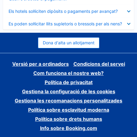
tancat
Element
Els hotels sol·liciten dipòsits o pagaments per avançat?
tancat
Element
Es poden sol·licitar llits supletoris o bressols per als nens?
tancat
Dona d'alta un allotjament
Versió per a ordinadors
Condicions del servei
Com funciona el nostre web?
Política de privacitat
Gestiona la configuració de les cookies
Gestiona les recomanacions personalitzades
Política sobre esclavitud moderna
Política sobre drets humans
Info sobre Booking.com