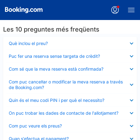
Les 10 preguntes més freqüents
Element
Què inclou el preu?
tancat
Element
Puc fer una reserva sense targeta de crèdit?
tancat
Element
Com sé que la meva reserva està confirmada?
tancat
Element
Com puc cancel·lar o modificar la meva reserva a través
tancat
de Booking.com?
Element
Quin és el meu codi PIN i per què el necessito?
tancat
Element
On puc trobar les dades de contacte de l'allotjament?
tancat
Element
Com puc veure els preus?
tancat
Element
Quan s'efectua el pagament?