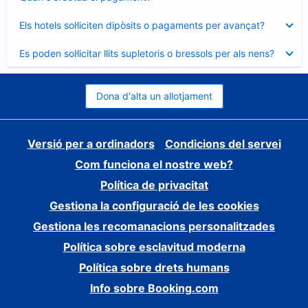
tancat
Element
Els hotels sol·liciten dipòsits o pagaments per avançat?
tancat
Element
Es poden sol·licitar llits supletoris o bressols per als nens?
tancat
Dona d'alta un allotjament
Versió per a ordinadors
Condicions del servei
Com funciona el nostre web?
Política de privacitat
Gestiona la configuració de les cookies
Gestiona les recomanacions personalitzades
Política sobre esclavitud moderna
Política sobre drets humans
Info sobre Booking.com