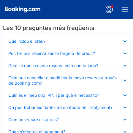
Les 10 preguntes més freqüents
Element
Què inclou el preu?
tancat
Element
Puc fer una reserva sense targeta de crèdit?
tancat
Element
Com sé que la meva reserva està confirmada?
tancat
Element
Com puc cancel·lar o modificar la meva reserva a través
tancat
de Booking.com?
Element
Quin és el meu codi PIN i per què el necessito?
tancat
Element
On puc trobar les dades de contacte de l'allotjament?
tancat
Element
Com puc veure els preus?
tancat
Element
Quan s'efectua el pagament?