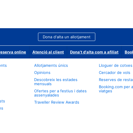
Dona d'alta un allotjament
reserva online
Atenció al client
Dona't d'alta com a afiliat
Book
ents
Allotjaments únics
Lloguer de cotxes
Opinions
Cercador de vols
Descobreix les estades
Reserves de resta
mensuals
Booking.com per 
Ofertes per a festius i dates
viatges
assenyalades
sts
Traveller Review Awards
ns