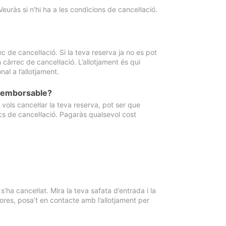
Veuràs si n'hi ha a les condicions de cancel·lació.
 de cancel·lació. Si la teva reserva ja no es pot
càrrec de cancel·lació. L’allotjament és qui
al a l’allotjament.
 reemborsable?
vols cancel·lar la teva reserva, pot ser que
cs de cancel·lació. Pagaràs qualsevol cost
ha cancel·lat. Mira la teva safata d’entrada i la
ores, posa’t en contacte amb l’allotjament per