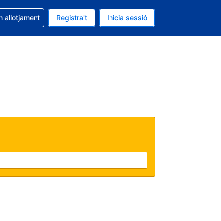
la reserva
n allotjament
Registra't
Inicia sessió
 és EUR
ual és Català