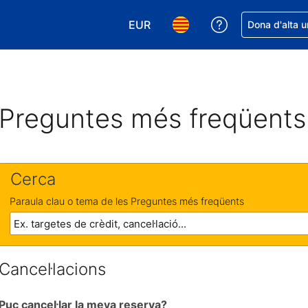
EUR
Rep ajuda amb 
Dona d'alta u
Tria la moneda. La moneda actual
Tria l'idioma. L'idioma act
Preguntes més freqüents
Cerca
Paraula clau o tema de les Preguntes més freqüents
Cancel·lacions
Puc cancel·lar la meva reserva?