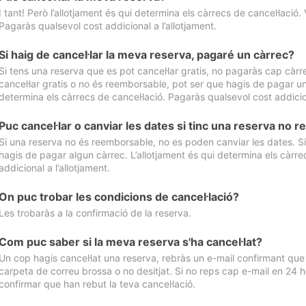
I tant! Però l’allotjament és qui determina els càrrecs de cancel·lació. 
Pagaràs qualsevol cost addicional a l’allotjament.
Si haig de cancel·lar la meva reserva, pagaré un càrrec?
Si tens una reserva que es pot cancel·lar gratis, no pagaràs cap càrrec
cancel·lar gratis o no és reemborsable, pot ser que hagis de pagar un 
determina els càrrecs de cancel·lació. Pagaràs qualsevol cost addicion
Puc cancel·lar o canviar les dates si tinc una reserva no
Si una reserva no és reemborsable, no es poden canviar les dates. Si 
hagis de pagar algun càrrec. L’allotjament és qui determina els càrre
addicional a l’allotjament.
On puc trobar les condicions de cancel·lació?
Les trobaràs a la confirmació de la reserva.
Com puc saber si la meva reserva s'ha cancel·lat?
Un cop hagis cancel·lat una reserva, rebràs un e-mail confirmant que s’
carpeta de correu brossa o no desitjat. Si no reps cap e-mail en 24 h
confirmar que han rebut la teva cancel·lació.