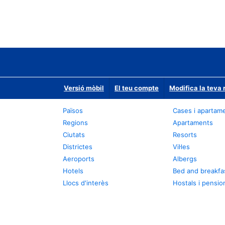
Versió mòbil
El teu compte
Modifica la teva 
Països
Cases i apartam
Regions
Apartaments
Ciutats
Resorts
Districtes
Vil·les
Aeroports
Albergs
Hotels
Bed and breakfa
Llocs d'interès
Hostals i pensio